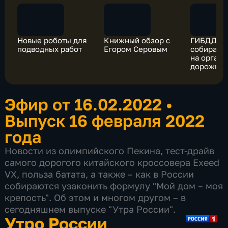
Новые роботы для
Книжный обзор с
ГИБДД бу
подводных работ
Егором Серовым
собирать
на орган
дорожног
движени
Эфир от 16.02.2022
•
Выпуск 16 февраля 2022
года
Новости из олимпийского Пекина, тест-драйв
самого дорогого китайского кроссовера Exeed
VX, польза батата, а также – как в России
собираются узаконить формулу "Мой дом – моя
крепость". Об этом и многом другом – в
сегодняшнем выпуске "Утра России".
Утро России