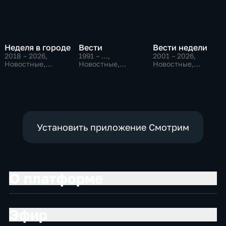
Неделя в городе
Вести
Вести недели
2018 – 2026
,
1991 – …
,
2001 – 2026
,
Новостные,
Новостные,
Новостные,
Общество,
Общественно-
Общественно-
общественно-
политические,
политические
политические
социально-
экономические
Установить приложение Смотрим
О платформе
Эфир