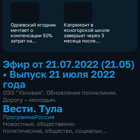
Одоевский ягодник
Капремонт в
мечтает о
ясногорской школе
компенсации 50%
завершат через 3
затрат на
месяца после
холодильники
начала учёбы
Эфир от 21.07.2022 (21.05)
•
Выпуск 21 июля 2022
года
ОЭЗ "Узловая". Обновление поликлиник.
Дорогу – молодым.
Вести. Тула
Программа
Россия
Новостные
,
общественно-
политические
,
общество
,
социально-
экономические
,