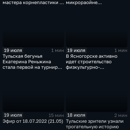
мастера корнепластики и
микрораойне
резьбы по дереву Сергея
«Сельзхозтехника»
Сошнева
19 июля
19 июля
1 мин
1 мин
Тульская бегунья
В Ясногорске активно
Екатерина Реньжина
идет строительство
стала первой на турнире
физкультурно-
«Гран-при Московской
оздоровительного
области»
комплекса
19 июля
18 июля
15 мин
2 мин
Эфир от 18.07.2022 (21.05)
Тульские зрители узнали
трогательную историю