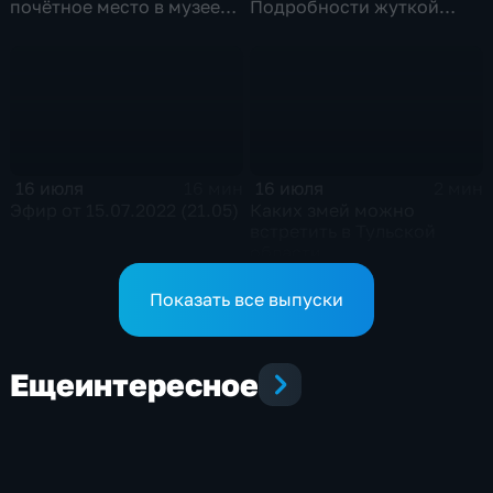
почётное место в музее
Подробности жуткой
оружия
истории из поселка
Коммунаров
16 июля
16 июля
16 мин
2 мин
Эфир от 15.07.2022 (21.05)
Каких змей можно
встретить в Тульской
области
Показать все выпуски
Еще
интересное