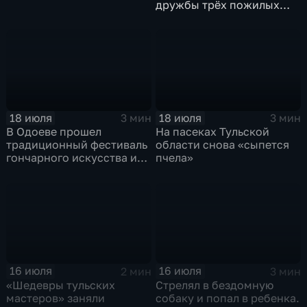
дружбы трёх пожилых
товарищей
18 июля
18 июля
3 мин
3 мин
В Одоеве прошел
На пасеках Тульской
традиционный фестиваль
области снова «сыпется
гончарного искусства и
пчела»
глиняной игрушки
16 июля
16 июля
2 мин
3 мин
«Шедевры тульских
Стрелял в бездомную
мастеров» заняли
собаку и попал в ребенка.