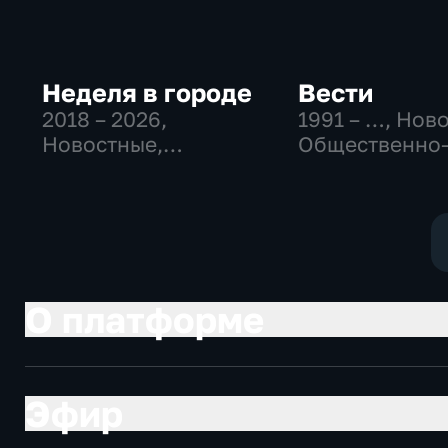
Неделя в городе
Вести
2018 – 2026
,
1991 – …
, Нов
Новостные,
Общественно
Общество,
политические
общественно-
социально-
политические
экономически
О платформе
Эфир