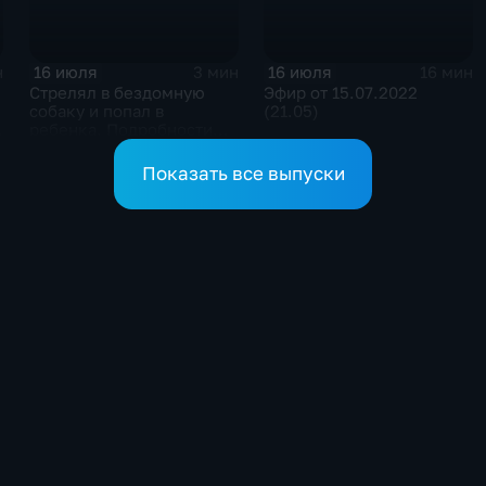
16 июля
16 июля
н
3 мин
16 мин
Стрелял в бездомную
Эфир от 15.07.2022
собаку и попал в
(21.05)
ребенка. Подробности
жуткой истории из
поселка Коммунаров
Показать все выпуски