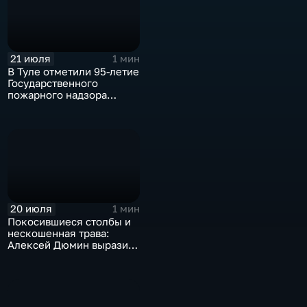
21 июля
1 мин
В Туле отметили 95-летие
Государственного
пожарного надзора
России
20 июля
1 мин
Покосившиеся столбы и
нескошенная трава:
Алексей Дюмин выразил
недовольство работой
районных администраций