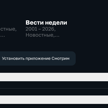
Вести недели
остные,
2001 – 2026
,
-
Новостные,
,
Общественно-
политические
е
Установить приложение Смотрим