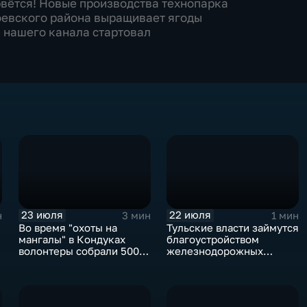
 рвётся! Новые производства технопарка
оевского района выращивает ягоды
е нашего канала стартовал
23 июля
22 июля
н
3 мин
1 мин
Во время "охоты на
Тульские власти займутся
мангалы" в Кондуках
благоустройством
волонтеры собрали 500
железнодорожных
мешков мусора
въездов в город