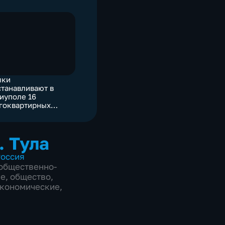
яки
станавливают в
иуполе 16
гоквартирных
ов
. Тула
оссия
общественно-
ие
,
общество
,
экономические
,
а