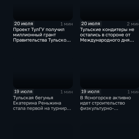
20 июля
20 июля
1 мин
2 ми
Проект ТулГУ получил
Тульские кондитеры не
миллионный грант
остались в стороне от
Правительства Тульской
Международного дня
области
торта
19 июля
19 июля
1 мин
1 ми
Тульская бегунья
В Ясногорске активно
Екатерина Реньжина
идет строительство
стала первой на турнире
физкультурно-
«Гран-при Московской
оздоровительного
области»
комплекса