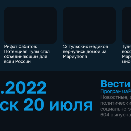
Рифат Сабитов:
13 тульских медиков
Тул
Потенциал Тулы стал
вернулись домой из
вос
объединяющим для
Мариуполя
Мар
всей России
мно
дом
7.2022
Вести
Программа
Р
ск 20 июля
Новостные
,
политическ
социально-
604 выпуск