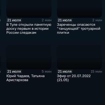
21 июля
21 июля
н
2 мин
2 мин
В Туле открыли памятную
Зареченцы опасаются
доску первым в истории
"танцующей" тротуарной
России следакам
плитки
21 июля
21 июля
н
5 мин
15 мин
Юрий Чадаев, Татьяна
Эфир от 20.07.2022
Аристархова
(21.05)
х