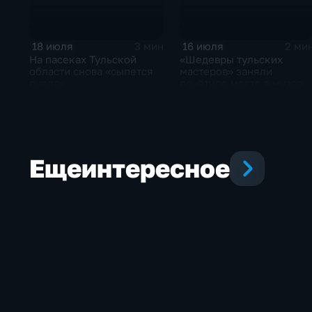
18 июля
16 июля
3 мин
2 ми
На пасеках Тульской
«Шедевры тульских
области снова «сыпется
мастеров» заняли
пчела»
почётное место в музее
оружия
Еще
интересное