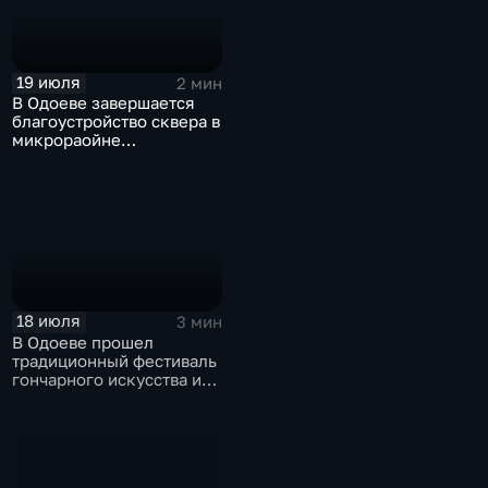
19 июля
2 мин
В Одоеве завершается
благоустройство сквера в
микрораойне
«Сельзхозтехника»
18 июля
3 мин
В Одоеве прошел
традиционный фестиваль
гончарного искусства и
глиняной игрушки