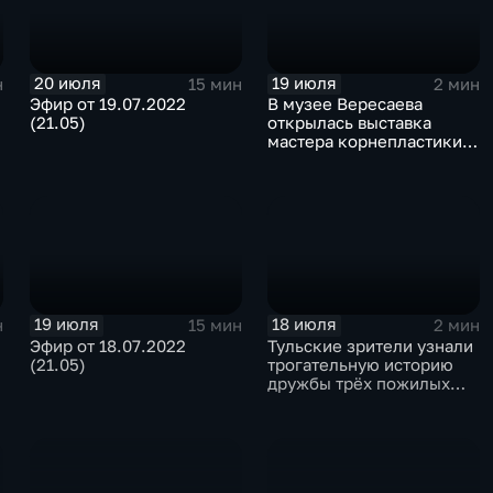
20 июля
19 июля
н
15 мин
2 мин
Эфир от 19.07.2022
В музее Вересаева
(21.05)
открылась выставка
мастера корнепластики и
резьбы по дереву Сергея
Сошнева
19 июля
18 июля
н
15 мин
2 мин
Эфир от 18.07.2022
Тульские зрители узнали
(21.05)
трогательную историю
дружбы трёх пожилых
товарищей