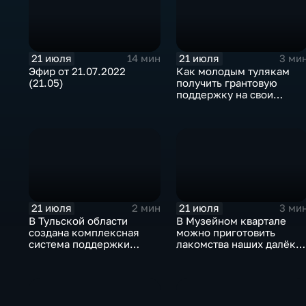
21 июля
21 июля
14 мин
3 ми
Эфир от 21.07.2022
Как молодым тулякам
(21.05)
получить грантовую
поддержку на свои
начинания
21 июля
21 июля
2 мин
3 ми
В Тульской области
В Музейном квартале
создана комплексная
можно приготовить
система поддержки
лакомства наших далёки
молодёжи
предков