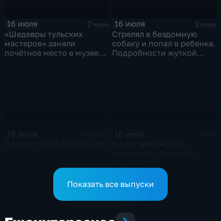
16 июля
16 июля
2 мин
3 мин
«Шедевры тульских
Стрелял в бездомную
мастеров» заняли
собаку и попал в ребенка.
почётное место в музее
Подробности жуткой
оружия
истории из поселка
Коммунаров
16 июля
16 июля
16 мин
2 мин
Эфир от 15.07.2022 (21.05)
Каких змей можно
встретить в Тульской
области
Показать все выпуски