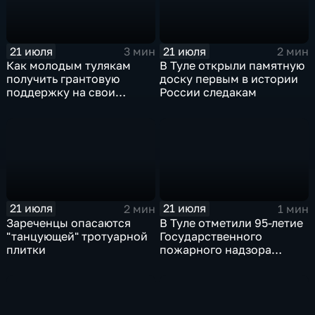
21 июля
21 июля
3 мин
2 мин
Как молодым тулякам
В Туле открыли памятную
получить грантовую
доску первым в истории
поддержку на свои
России следакам
начинания
21 июля
21 июля
2 мин
1 мин
Зареченцы опасаются
В Туле отметили 95-летие
"танцующей" тротуарной
Государственного
плитки
пожарного надзора
России