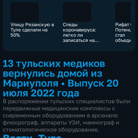
Улицу Рязанскую в
Следы
Рифат Саб
Туле сделали на
коронавируса:
Потенциа
50%
легко ли
стал
записаться на
объедин
диспансеризацию?
для всей 
13 тульских медиков
вернулись домой из
Мариуполя
•
Выпуск 20
июля 2022 года
В распоряжении тульских специалистов были
передвижные медицинские комплексы с
современным оборудованием в арсенале:
флюорограф, аппараты УЗИ, маммограф и
стоматологическое оборудование.
Вести. Тула