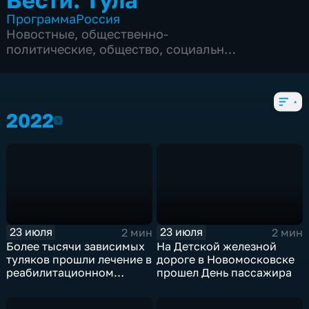
Программа
Россия
Новостные
,
общественно-
политические
,
общество
,
социально-
экономические
,
604 выпуска
2022
2022
23 июля
23 июля
2 мин
2 мин
Более тысячи зависимых
На Детской железной
туляков прошли лечение в
дороге в Новомосковске
реабилитационном
прошел День пассажира
центре