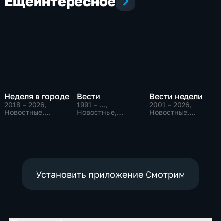
Еще
интересное
Неделя в городе
Вести
Вести недели
2018 – 2026
,
1991 – …
,
2001 – 2026
,
Новостные,
Новостные,
Новостные,
Общество,
Общественно-
Общественно-
общественно-
политические,
политические
политические
социально-
экономические
Установить приложение Смотрим