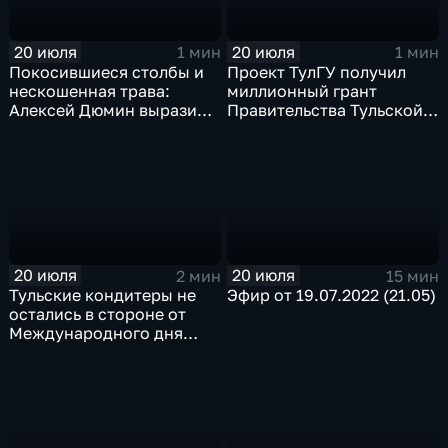
20 июля
20 июля
1 мин
1 мин
Покосившиеся столбы и
Проект ТулГУ получил
нескошенная трава:
миллионный грант
Алексей Дюмин выразил
Правительства Тульской
недовольство работой
области
районных администраций
20 июля
20 июля
2 мин
15 мин
Тульские кондитеры не
Эфир от 19.07.2022 (21.05)
остались в стороне от
Международного дня
торта