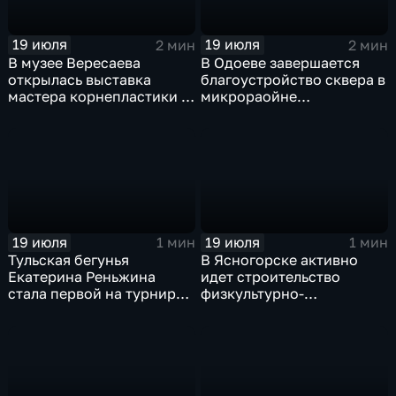
19 июля
19 июля
2 мин
2 мин
В музее Вересаева
В Одоеве завершается
открылась выставка
благоустройство сквера в
мастера корнепластики и
микрораойне
резьбы по дереву Сергея
«Сельзхозтехника»
Сошнева
19 июля
19 июля
1 мин
1 мин
Тульская бегунья
В Ясногорске активно
Екатерина Реньжина
идет строительство
стала первой на турнире
физкультурно-
«Гран-при Московской
оздоровительного
области»
комплекса