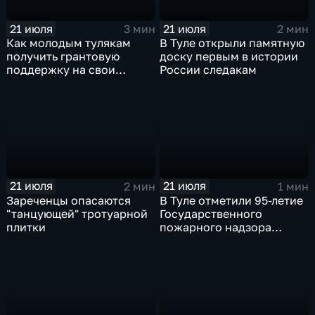
21 июля
21 июля
3 мин
2 мин
Как молодым тулякам
В Туле открыли памятную
получить грантовую
доску первым в истории
поддержку на свои
России следакам
начинания
21 июля
21 июля
2 мин
1 мин
Зареченцы опасаются
В Туле отметили 95-летие
"танцующей" тротуарной
Государственного
плитки
пожарного надзора
России