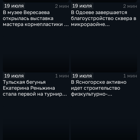
19 июля
19 июля
2 мин
2 мин
В музее Вересаева
В Одоеве завершается
открылась выставка
благоустройство сквера в
мастера корнепластики и
микрораойне
резьбы по дереву Сергея
«Сельзхозтехника»
Сошнева
19 июля
19 июля
1 мин
1 мин
Тульская бегунья
В Ясногорске активно
Екатерина Реньжина
идет строительство
стала первой на турнире
физкультурно-
«Гран-при Московской
оздоровительного
области»
комплекса