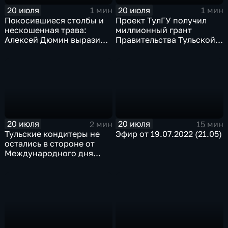
20 июля
20 июля
1 мин
1 мин
Покосившиеся столбы и
Проект ТулГУ получил
нескошенная трава:
миллионный грант
Алексей Дюмин выразил
Правительства Тульской
недовольство работой
области
районных администраций
20 июля
20 июля
2 мин
15 мин
Тульские кондитеры не
Эфир от 19.07.2022 (21.05)
остались в стороне от
Международного дня
торта