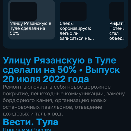
Улицу Рязанскую в
Следы
Рифат Саб
Туле сделали на
коронавируса:
Потенциа
50%
легко ли
стал
записаться на
объедин
диспансеризацию?
для всей 
Улицу Рязанскую в Туле
сделали на 50%
•
Выпуск
20 июля 2022 года
Ремонт включает в себя новое дорожное
покрытие, пешеходные коммуникации, замену
бордюрного камня, организацию новых
остановочных павильонов, отведение
дождевых и талых вод.
Вести. Тула
Программа
Россия