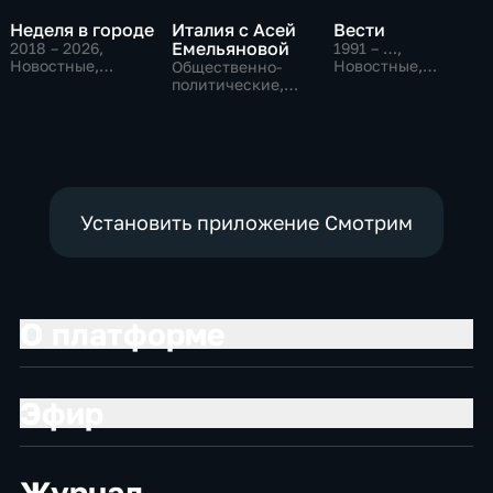
Неделя в городе
Италия с Асей
Вести
Емельяновой
2018 – 2026
,
1991 – …
,
Новостные,
Новостные,
Общественно-
Общество,
Общественно-
политические,
общественно-
политические,
Общество,
политические
социально-
новостные
экономические
Установить приложение Смотрим
О платформе
Эфир
Журнал