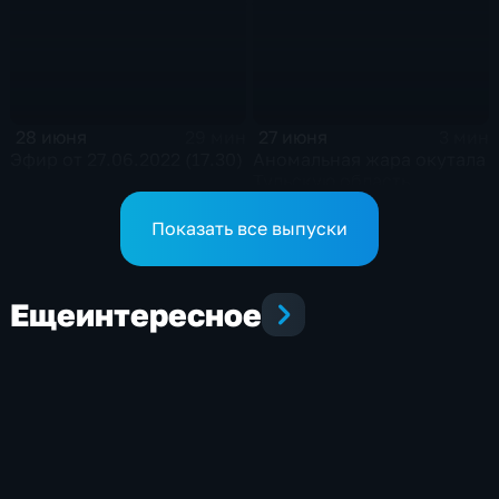
28 июня
27 июня
29 мин
3 мин
Эфир от 27.06.2022 (17.30)
Аномальная жара окутала
Тульскую область
Показать все выпуски
Еще
интересное