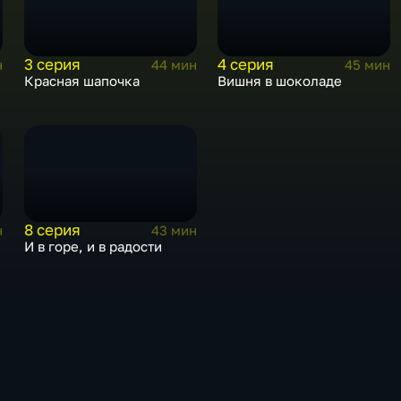
3 серия
4 серия
н
44 мин
45 мин
Красная шапочка
Вишня в шоколаде
8 серия
н
43 мин
И в горе, и в радости