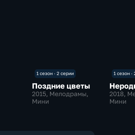
1 сезон · 2 серии
1 сезон ·
Поздние цветы
Нерод
2015
, Мелодрамы,
2018
, М
Мини
Мини