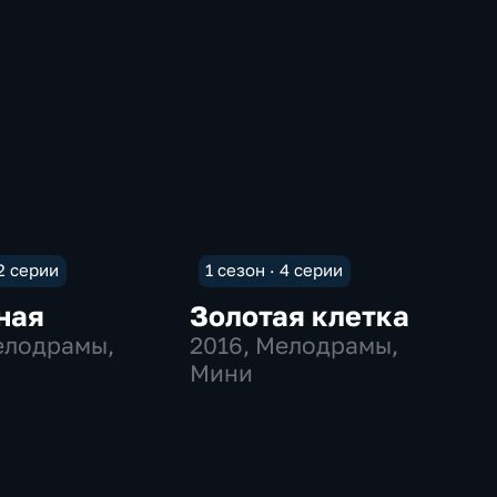
 2 серии
1 сезон · 4 серии
ная
Золотая клетка
елодрамы,
2016
, Мелодрамы,
Мини