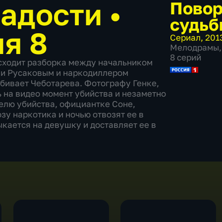
 радости
•
Пово
судьб
ия 8
Сериал
,
201
Мелодрамы
,
8 серий
исходит разборка между начальником
ии Русаковым и наркодиллером
убивает Чеботарева. Фотографу Генке,
ь на видео момент убийства и незаметно
телю убийства, официантке Соне,
у наркотика и ночью отвозят ее в
ыкается на девушку и доставляет ее в