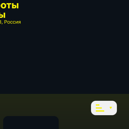
роты
ы
3
,
Россия