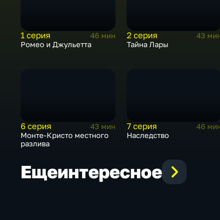
1 серия
2 серия
46 мин
43 ми
Ромео и Джульетта
Тайна Лары
6 серия
7 серия
43 мин
46 ми
Монте-Кристо местного
Наследство
разлива
Еще
интересное