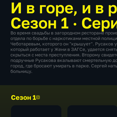
И в горе, и в
Сезон 1 · Сер
Во время свадьбы в загородном ресторане про
отдела по борьбе с наркотиками местной полиц
Чеботаревым, которого он "крышует". Русаков 
который работает у Жени в ЗАГСе, удается снят
скрыться с места преступления. Второму свиде
подручные Русакова вкалывают смертельную доз
город, где бросают умирать в парке. Сергей нат
больницу.
Сезон 1
Сезон 1