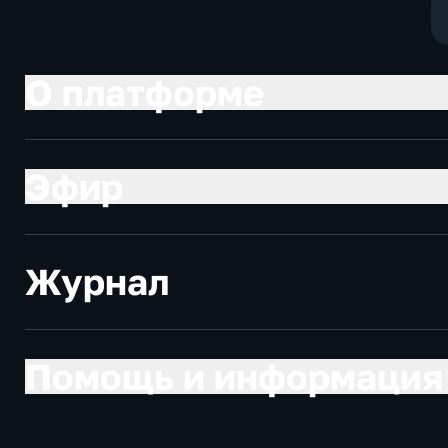
О платформе
Эфир
Журнал
Помощь и информация