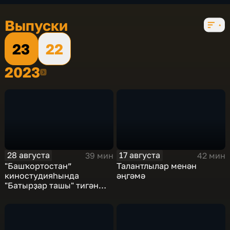
Выпуски
23
22
2023
2023
28 августа
17 августа
39 мин
42 мин
"Башҡортостан”
Талантлылар менән
киностудияһында
әңгәмә
"Батырҙар ташы" тигән
мистик нәфис фильм
төшөрөлдө