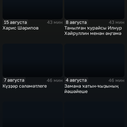
15 августа
8 августа
43 мин
43 мин
Харис Шәрипов
Танылған ҡурайсы Илнур
Хәйруллин менән әңгәмә
7 августа
4 августа
46 мин
46 мин
Күҙҙәр сәләмәтлеге
Замана ҡатын-ҡыҙының
йәшәйеше