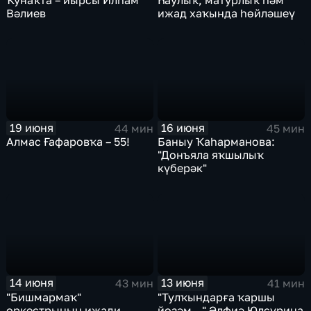
Вәлиев
ижад хаҡында һөйләшеү
19 июня
16 июня
44 мин
45 мин
Алмас Ғафаровҡа – 55!
Баныу Ҡаһарманова:
"Донъяла яҡшылыҡ
күберәк"
14 июня
13 июня
43 мин
41 мин
"Бишмармаҡ"
"Тулҡындарға ҡаршы
оркестрының ижади
йөҙәм..." Әлфиә Юлсурина