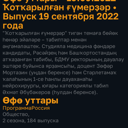
Ҡотҡарылған ғүмерҙәр
•
Выпуск 19 сентября 2022
года
"Ҡотҡарылған ғүмерҙәр" тигән темаға бөйөк
һөнәр эйәләре – табиптар менән
әңгәмәләштек. Студияла медицина фәндәре
кандидаты, Рәсәйҙең һәм Башҡортостандың
атҡаҙанған табибы, БДМУ ректорының дауалау
эштәре буйынса ярҙамсыһы, доцент Зөфәр
Мортазин (уңдан беренсе) һәм Стәрлетамаҡ
ҡалаһының 1-се һанлы дауаханаһы
нейрохирургы, юғары категориялы табип
Әхмәт Әбүбәкеров (һулдан беренсе).
Өфө уттары
Программа
Россия
Общество
,
2 сезона, 184 выпуска