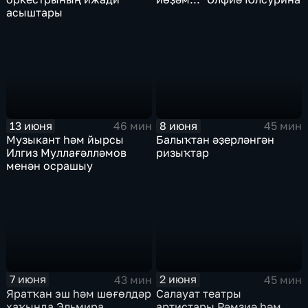
асыштары
13 июня
8 июня
46 мин
45 мин
Музыкант һәм йырсы
Балыҡтан әҙерләнгән
Илгиз Муллағәлләмов
ризыҡтар
менән осрашыу
7 июня
2 июня
43 мин
45 мин
Яратҡан эш һәм шөғөлдәр
Салауат театры
хаҡында Эльмира
артистары Рәмзиә һәм