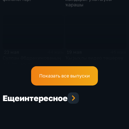
ҡарашы
23 мая
19 мая
44 мин
45 мин
Сулпан Әбдрәхимованың
Ҡыҙыҡлы видео төшөрөү
илһам шишмәләре
серҙәре
Показать все выпуски
Еще
интересное