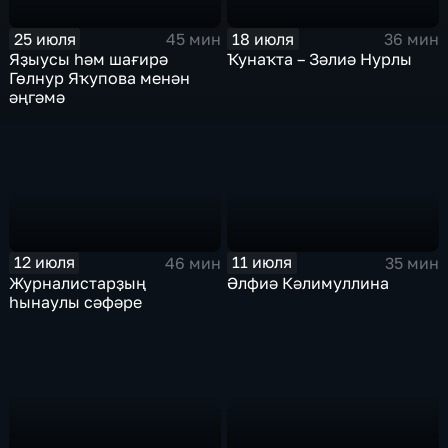
25 июля
18 июля
45 мин
36 мин
Яҙыусы һәм шағирә
Ҡунаҡта – Зәлиә Нурлы
Гөлнур Яҡупова менән
әңгәмә
12 июля
11 июля
46 мин
35 мин
Журналистарҙың
Әлфиә Кәлимуллина
һынаулы сәфәре