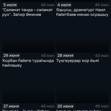
5 июля
4 июля
46 мин
46 мин
"Сәләмәт тәндә – сәләмәт
Яҙыусы, драматург Наил
рух". Заһир Әминев
Ғәйетбаев менән осрашыу
29 июня
28 июня
45 мин
43 мин
Ҡорбан Ғәйете тураһында
Түңгәүерҙәр ҡор йыя!
һөйләшеү
27 июня
20 июня
46 мин
45 мин
Ҡунаҡта – йырсы Илһам
Һаулыҡ, матурлыҡ һәм