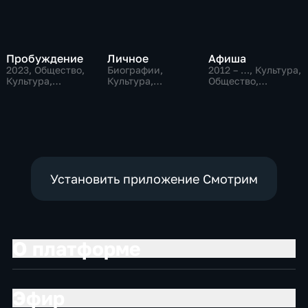
Пробуждение
Личное
Афиша
2023
, Общество,
Биографии,
2012 – …
, Культура,
Культура,
Культура,
Общество,
исторические
общество
развлекательные
Установить приложение Смотрим
О платформе
Эфир