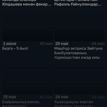
Юлдашева менән фекер
Рафаэль Ғәйнуллиндар
алышыу
менән осрашыу
1 июня
29 мая
45 мин
44 мин
Беҙгә – 5 йыл!
Мәшһүр актриса Зәйтүнә
Бикбулатованың
тормошо һәм ижад юлы
25 мая
24 мая
45 мин
43 мин
Байрамығыҙ менән,
Ҡыңғыраулы мәктәп
филологтар!
йылдары: уҡытыусы