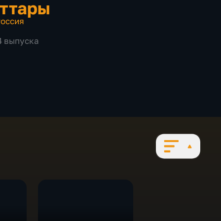
ттары
оссия
84 выпуска