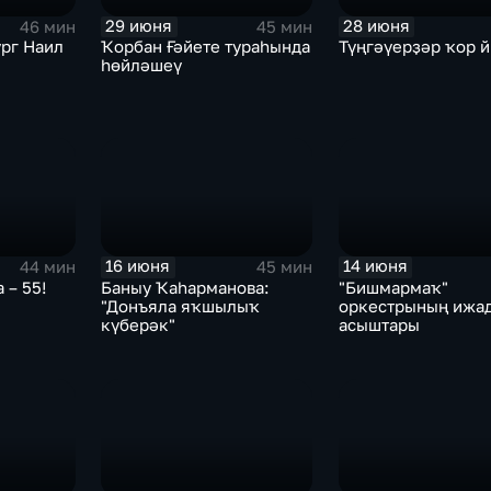
29 июня
28 июня
46 мин
45 мин
ург Наил
Ҡорбан Ғәйете тураһында
Түңгәүерҙәр ҡор й
н
һөйләшеү
16 июня
14 июня
44 мин
45 мин
 – 55!
Баныу Ҡаһарманова:
"Бишмармаҡ"
"Донъяла яҡшылыҡ
оркестрының ижа
күберәк"
асыштары