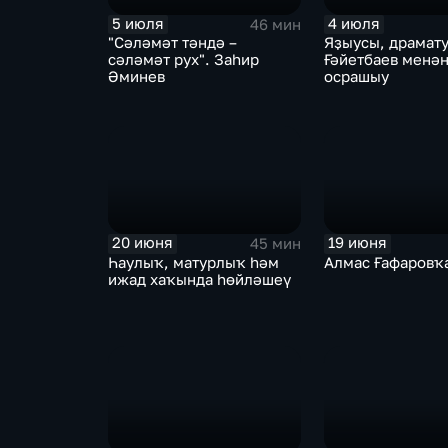
5 июля
4 июля
46 мин
"Сәләмәт тәндә –
Яҙыусы, драмат
сәләмәт рух". Заһир
Ғәйетбаев менә
Әминев
осрашыу
20 июня
19 июня
45 мин
Һаулыҡ, матурлыҡ һәм
Алмас Ғафаровҡа
ижад хаҡында һөйләшеү