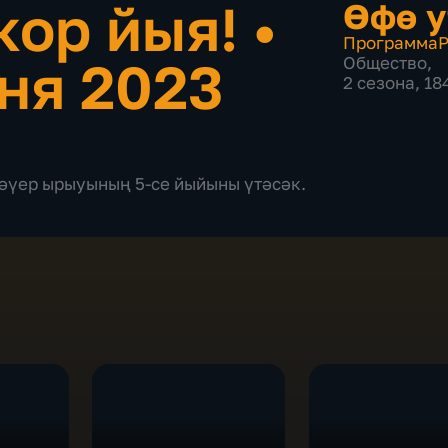
ҡор йыя!
•
Өфө у
Программа
Р
ня 2023
Общество
,
2 сезона, 1
әүер ырыуының 5-се йыйыны үтәсәк.