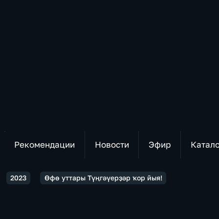
Рекомендации
Новости
Эфир
Катал
2023
Өфө уттары Түңгәүерҙәр ҡор йыя!