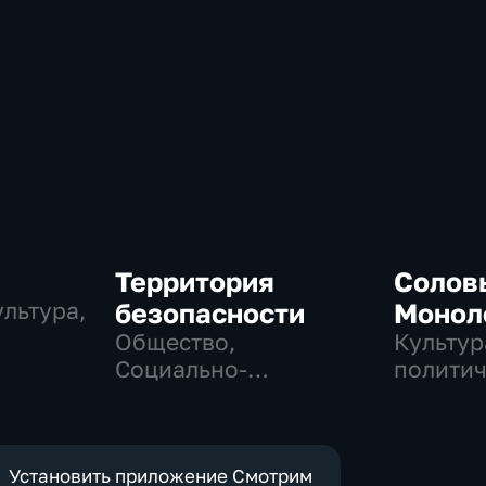
Территория
Соловь
льтура,
безопасности
Монол
Общество,
Культур
Социально-
политич
экономические,
технологии
Установить приложение Смотрим