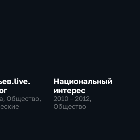
ев.live.
Национальный
ог
интерес
а, Общество,
2010 – 2012
,
еские
Общество