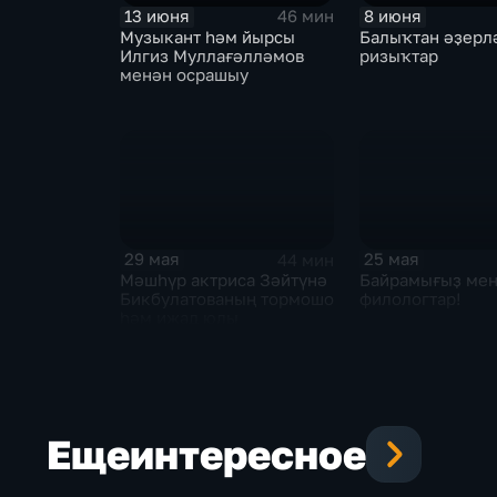
13 июня
8 июня
46 мин
Музыкант һәм йырсы
Балыҡтан әҙерл
Илгиз Муллағәлләмов
ризыҡтар
менән осрашыу
29 мая
25 мая
44 мин
Мәшһүр актриса Зәйтүнә
Байрамығыҙ мен
Бикбулатованың тормошо
филологтар!
һәм ижад юлы
Еще
интересное