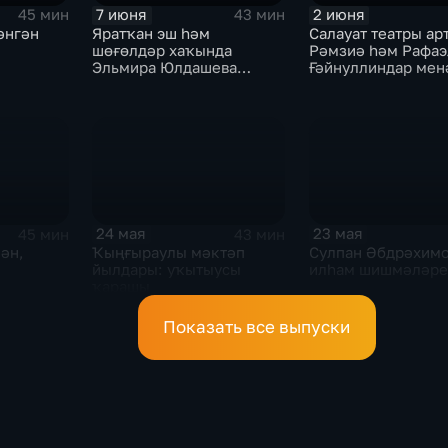
7 июня
2 июня
45 мин
43 мин
әнгән
Яратҡан эш һәм
Салауат театры ар
шөғөлдәр хаҡында
Рәмзиә һәм Рафаэ
Эльмира Юлдашева
Ғәйнуллиндар мен
менән фекер алышыу
осрашыу
24 мая
23 мая
45 мин
43 мин
ән,
Ҡыңғыраулы мәктәп
Сулпан Әбдрәхим
йылдары: уҡытыусы
илһам шишмәләре
ҡарашы
Показать все выпуски