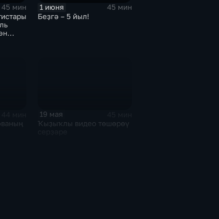
1 июня
45 мин
45 мин
тистары
Беҙгә – 5 йыл!
ль
ән
19 мая
44 мин
45 мин
ованың
Ҡыҙыҡлы видео төшөрөү
серҙәре