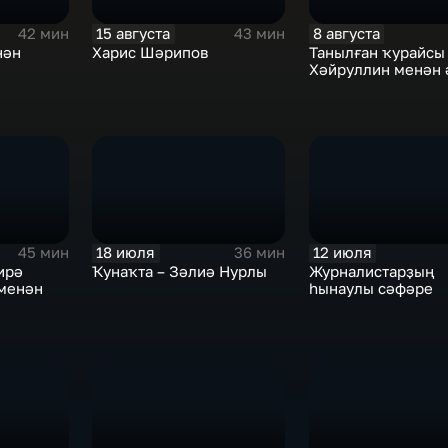
15 августа
8 августа
42 мин
43 мин
нән
Харис Шәрипов
Танылған ҡурайсы
Хәйруллин менән 
18 июля
12 июля
45 мин
36 мин
ирә
Ҡунаҡта – Зәлиә Нурлы
Журналистарҙың
 менән
һынаулы сәфәре