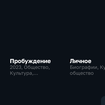
Пробуждение
Личное
2023
, Общество,
Биографии, Ку
Культура,
общество
исторические