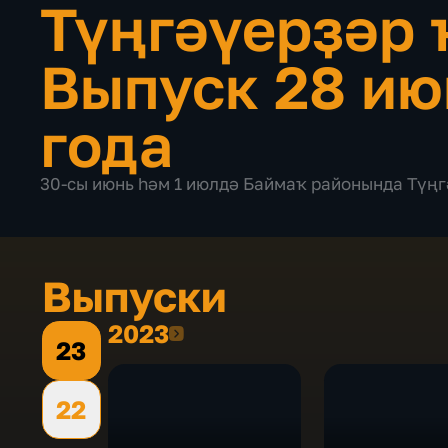
Түңгәүерҙәр 
Выпуск 28 ию
года
30-сы июнь һәм 1 июлдә Баймаҡ районында Түңг
Выпуски
2023
2023
23
22