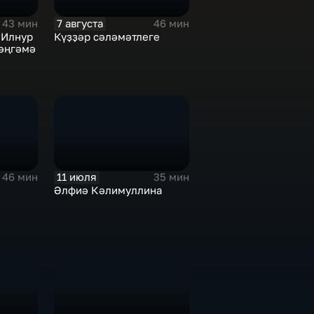
7 августа
43 мин
46 мин
 Илнур
Күҙҙәр сәләмәтлеге
әңгәмә
11 июля
46 мин
35 мин
Әлфиә Кәлимуллина