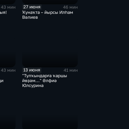
27 июня
43 мин
46 мин
ыя!
Ҡунаҡта – йырсы Илһам
Вәлиев
13 июня
43 мин
41 мин
"Тулҡындарға ҡаршы
ди
йөҙәм..." Әлфиә
Юлсурина