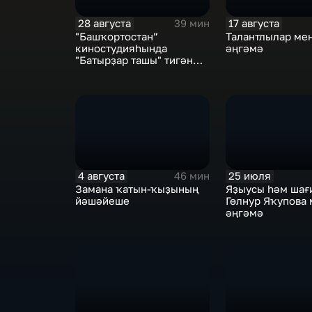
28 августа
17 августа
39 мин
"Башҡортостан”
Талантлылар ме
киностудияһында
әңгәмә
"Батырҙар ташы" тигән
мистик нәфис фильм
төшөрөлдө
4 августа
25 июля
46 мин
Замана ҡатын-ҡыҙының
Яҙыусы һәм шағ
йәшәйеше
Гөлнур Яҡупова
әңгәмә