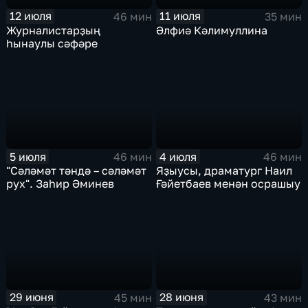
12 июля
11 июля
46 мин
35 мин
Журналистарҙың
Әлфиә Кәлимуллина
һынаулы сәфәре
5 июля
4 июля
46 мин
46 мин
"Сәләмәт тәндә – сәләмәт
Яҙыусы, драматург Наил
рух". Заһир Әминев
Ғәйетбаев менән осрашыу
29 июня
28 июня
45 мин
43 мин