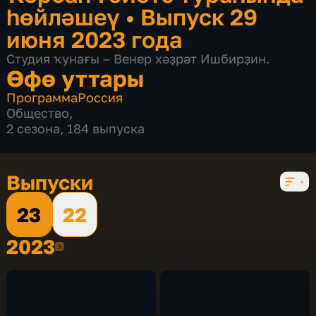
һөйләшеү
•
Выпуск 29
июня 2023 года
Студия ҡунағы – Венер хәҙрәт Ишбирҙин.
Өфө уттары
Программа
Россия
Общество
,
2 сезона, 184 выпуска
Выпуски
23
22
2023
2023