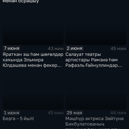
менән осрашыу
7 июня
2 июня
43 мин
45 мин
Яратҡан эш һәм шөғөлдәр
Салауат театры
хаҡында Эльмира
артистары Рәмзиә һәм
Юлдашева менән фекер
Рафаэль Ғәйнуллиндар
алышыу
менән осрашыу
1 июня
29 мая
45 мин
44 мин
Беҙгә – 5 йыл!
Мәшһүр актриса Зәйтүнә
Бикбулатованың