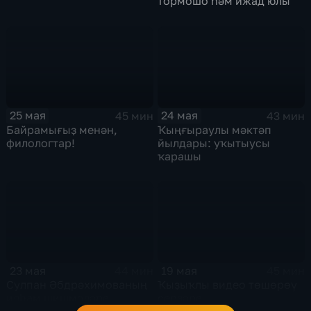
тормошо һәм ижад юлы
25 мая
24 мая
45 мин
43 мин
Байрамығыҙ менән,
Ҡыңғыраулы мәктәп
филологтар!
йылдары: уҡытыусы
ҡарашы
23 мая
19 мая
44 мин
45 мин
Сулпан Әбдрәхимованың
Ҡыҙыҡлы видео төшөрөү
илһам шишмәләре
серҙәре