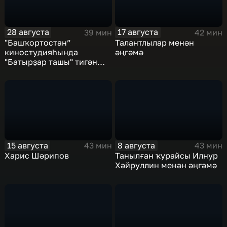
28 августа
17 августа
39 мин
42 мин
"Башҡортостан”
Талантлылар менән
киностудияһында
әңгәмә
"Батырҙар ташы" тигән
мистик нәфис фильм
төшөрөлдө
15 августа
8 августа
43 мин
43 мин
Харис Шәрипов
Танылған ҡурайсы Илнур
Хәйруллин менән әңгәмә