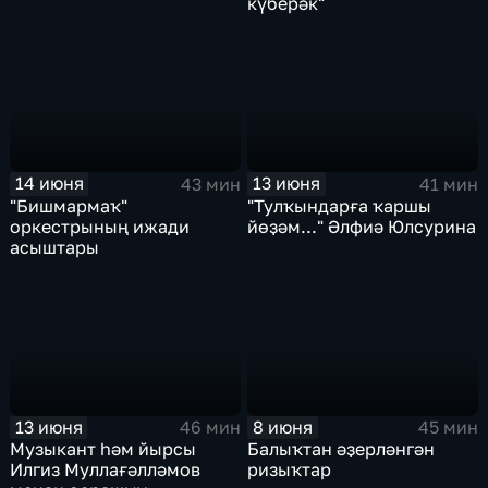
күберәк"
14 июня
13 июня
43 мин
41 мин
"Бишмармаҡ"
"Тулҡындарға ҡаршы
оркестрының ижади
йөҙәм..." Әлфиә Юлсурина
асыштары
13 июня
8 июня
46 мин
45 мин
Музыкант һәм йырсы
Балыҡтан әҙерләнгән
Илгиз Муллағәлләмов
ризыҡтар