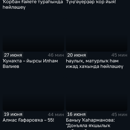
Ҡорбан Ғәйете тураһында
Түңгәүерҙәр ҡор йыя!
һөйләшеү
27 июня
20 июня
46 мин
45 мин
Ҡунаҡта – йырсы Илһам
Һаулыҡ, матурлыҡ һәм
Вәлиев
ижад хаҡында һөйләшеү
19 июня
16 июня
44 мин
45 мин
Алмас Ғафаровҡа – 55!
Баныу Ҡаһарманова:
"Донъяла яҡшылыҡ