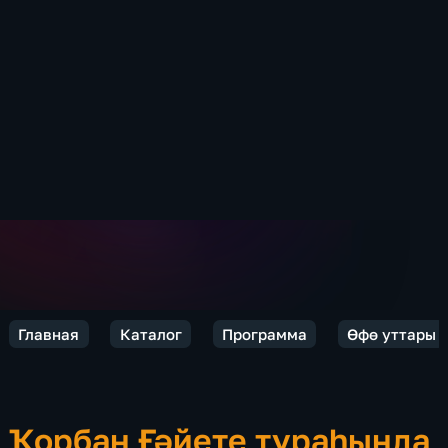
Главная
Каталог
Программа
Өфө уттары
Ҡорбан Ғәйете тураһында