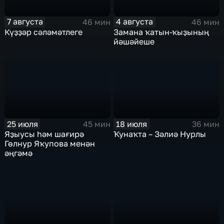
7 августа
4 августа
46 мин
46 мин
Күҙҙәр сәләмәтлеге
Замана ҡатын-ҡыҙының
йәшәйеше
25 июля
18 июля
45 мин
36 мин
Яҙыусы һәм шағирә
Ҡунаҡта – Зәлиә Нурлы
Гөлнур Яҡупова менән
әңгәмә