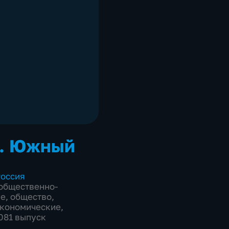
. Южный
оссия
общественно-
ие
,
общество
,
экономические
,
2081 выпуск