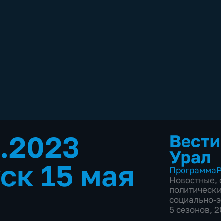
5.2023
Вести
Урал
ск 15 мая
Программа
Р
Новостные
,
политическ
социально-
5 сезонов, 