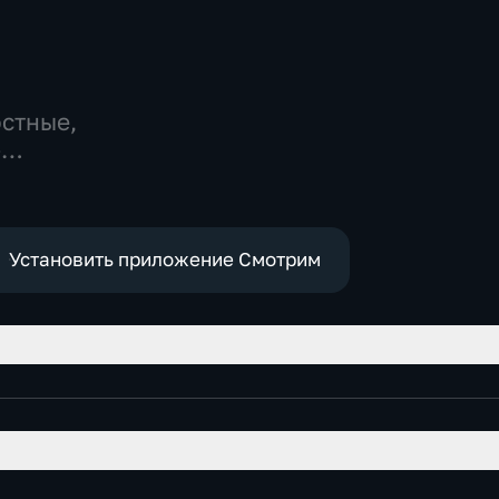
остные,
-
,
е
Установить приложение Смотрим