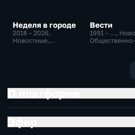
Неделя в городе
Вести
2018 – 2026
,
1991 – …
, Нов
Новостные,
Общественно
Общественно-
политические
политические,
социально-
общество
экономически
О платформе
Эфир