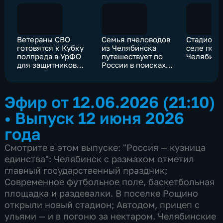
Ветераны СВО
Семья пчеловодов
Стадион 
готовятся к Кубку
из Челябинска
селе под
полпреда в УрФО
путешествует по
Челябинс
для защитников
России в поисках
Отечества в
лучшего меда
Челябинске
Эфир от 12.06.2026 (21:10)
•
Выпуск 12 июня 2026
года
Смотрите в этом выпуске: "Россия — кузница
единства": Челябинск с размахом отметил
главный государственный праздник;
Современное футбольное поле, баскетбольная
площадка и раздевалки. В поселке Рощино
открыли новый стадион; Автодом, прицеп с
ульями — и в погоню за нектаром. Челябинские