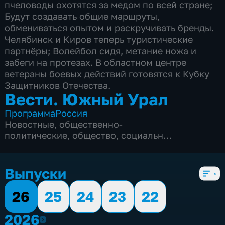
пчеловоды охотятся за медом по всей стране;
Будут создавать общие маршруты,
обмениваться опытом и раскручивать бренды.
Челябинск и Киров теперь туристические
партнёры; Волейбол сидя, метание ножа и
забеги на протезах. В областном центре
ветераны боевых действий готовятся к Кубку
Защитников Отечества.
Вести. Южный Урал
Программа
Россия
Новостные
,
общественно-
политические
,
общество
,
социально-
экономические
,
5 сезонов, 2082 выпуска
Выпуски
26
25
24
23
22
2026
2026