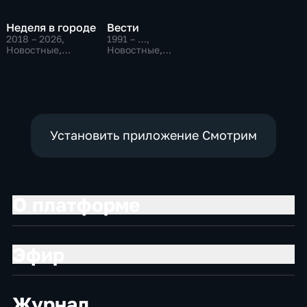
Неделя в городе
Вести
2018 – 2026
,
1991 – …
,
Новостные,
Новостные,
Общественно-
Общественно-
политические,
политические,
общество
социально-
экономические
Установить приложение Смотрим
О платформе
Эфир
Журнал