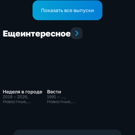
Показать все выпуски
Еще
интересное
Неделя в городе
Вести
2018 – 2026
,
1991 – …
,
Новостные,
Новостные,
Общественно-
Общественно-
политические,
политические,
общество
социально-
экономические