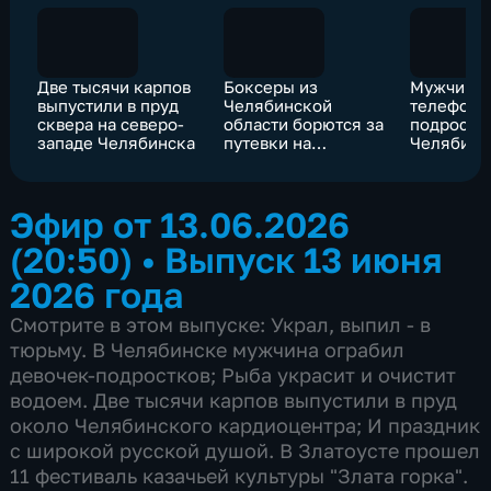
Две тысячи карпов
Боксеры из
Мужчина 
выпустили в пруд
Челябинской
телефоны
сквера на северо-
области борются за
подростко
западе Челябинска
путевки на
Челябинс
чемпионат России
Эфир от 13.06.2026
(20:50)
•
Выпуск 13 июня
2026 года
Смотрите в этом выпуске: Украл, выпил - в
тюрьму. В Челябинске мужчина ограбил
девочек-подростков; Рыба украсит и очистит
водоем. Две тысячи карпов выпустили в пруд
около Челябинского кардиоцентра; И праздник
с широкой русской душой. В Златоусте прошел
11 фестиваль казачьей культуры "Злата горка".