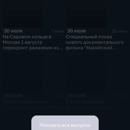
30 июля
30 июля
7 мин
16 мин
На Садовом кольце в
Специальный показ
Москве 1 августа
нового документального
перекроют движение из-
фильма "Малийский
за Ночного
рубеж" прошел в столице
велофестиваля и
в рамках фестиваля
велогонки "Вечернее
"RT.Док: Время наших
Садовое кольцо"
героев"
30 июля
30 июля
8 мин
17 мин
Ливия предложила
В Екатеринбурге
России построить НПЗ на
арестовали второго
территории своей страны
фигуранта дела об
избиении ученого РАН
Никиты Зезина, после
Показать все выпуски
которого он скончался