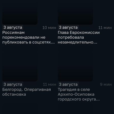
3 августа
3 августа
10 мин
11 мин
Россиянам
Глава Еврокомиссии
порекомендовали не
потребовала
публиковать в соцсетях
незамедлительно
адреса проживания,
высылать нелегальных
учебы и работы, а также
мигрантов, проникших в
информацию о близких
испанский эксклав Сеута
3 августа
3 августа
11 мин
9 мин
Белгород. Оперативная
Трагедия в селе
обстановка
Архипо‑Осиповка
городского округа
Геленджик