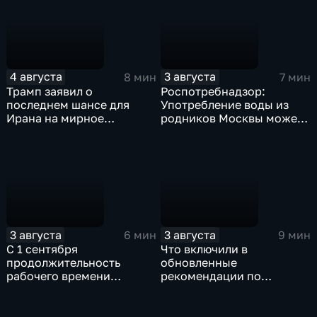
4 августа
3 августа
8 мин
7 мин
Трамп заявил о
Роспотребнадзор:
последнем шансе для
Употребление воды из
Ирана на мирное
родников Москвы может
урегулирование
привести к заражению
инфекциями
3 августа
3 августа
6 мин
9 мин
С 1 сентября
Что включили в
продолжительность
обновленные
рабочего времени
рекомендации по
водителей не должна
внеурочной деятельности
превышать 40 часов в
для школ?
неделю