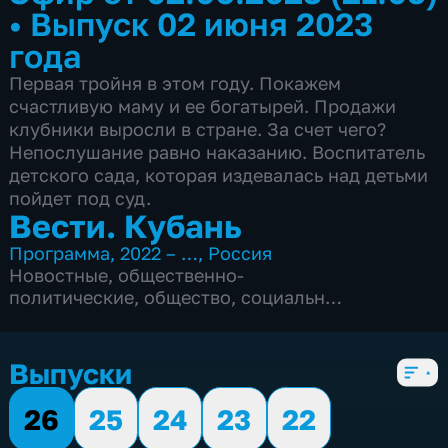
•
Выпуск 02 июня 2023
года
Первая тройня в этом году. Покажем
счастливую маму и ее богатырей. Продажи
клубники выросли в стране. За счет чего?
Непослушание равно наказанию. Воспитатель
детского сада, которая издевалась над детьми
пойдет под суд.
Вести. Кубань
Программа
,
2022 – …
,
Россия
Новостные
,
общественно-
политические
,
общество
,
социально-
экономические
,
5 сезонов, 2536 выпусков
Выпуски
26
25
24
23
22