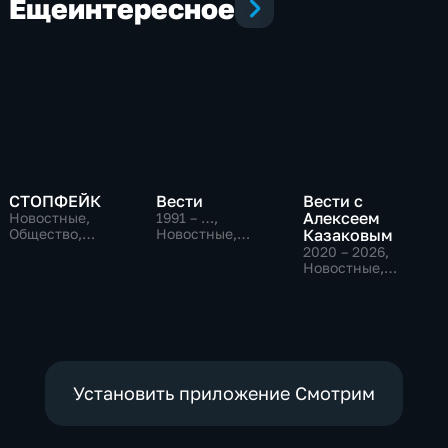
Еще
интересное
СТОПФЕЙК
Вести
Вести с
Алексеем
Новостные,
1991 – …
,
Общество,
Новостные,
Казаковым
общественно-
Общественно-
2020 – 2026
,
политические
политические,
Новостные,
социально-
Общественно-
экономические
политические
Установить приложение Смотрим