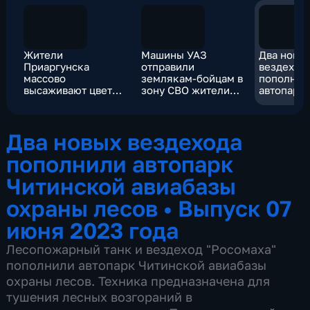
Жители
Машины УАЗ
Два новы
Приаргунска
отправили
вездеход
массово
землякам-бойцам в
пополнил
высаживают цветы
зону СВО жители
автопарк
на улицах города
Аги
Читинско
авиабазы
лесов
Два новых вездехода
пополнили автопарк
Читинской авиабазы
охраны лесов
•
Выпуск 07
июня 2023 года
Лесопожарный танк и вездеход "Росомаха"
пополнили автопарк Читинской авиабазы
охраны лесов. Техника предназначена для
тушения лесных возгораний в