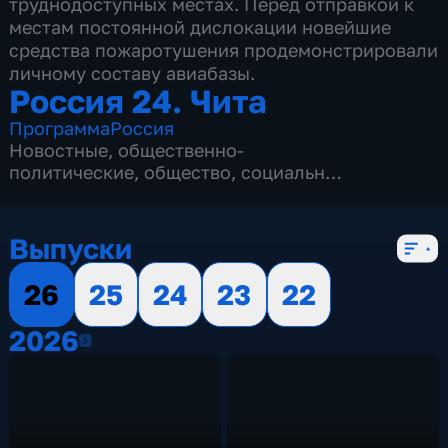
труднодоступных местах. Перед отправкой к
местам постоянной дислокации новейшие
средства пожаротушения продемонстрировали
личному составу авиабазы.
Россия 24. Чита
Программа
Россия
Новостные
,
общественно-
политические
,
общество
,
социально-
экономические
,
5 сезонов, 2141 выпуск
Выпуски
26
25
24
23
22
2026
2026