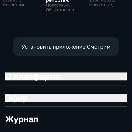
репортаж
Новостные,
Новостные,
Новостные,
Общественно-
Общественно-
Общественно-
политические,
политические,
политические,
социально-
социально-
социально-
экономические
экономические
экономические
Установить приложение Смотрим
О платформе
Эфир
Журнал