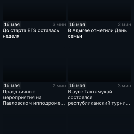
16 мая
16 мая
3 мин
3 мин
До старта ЕГЭ осталась
В Адыгее отметили День
неделя
семьи
16 мая
16 мая
2 мин
3 мин
Праздничные
В ауле Тахтамукай
мероприятия на
состоялся
Павловском ипподроме
республиканский турнир
посвятили Дню Победы
по греко-римской борьбе