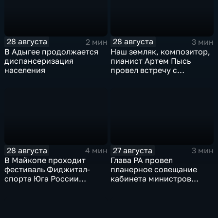
28 августа
28 августа
2 мин
3 мин
В Адыгее продолжается
Наш земляк, композитор,
диспансеризация
пианист Артем Пысь
населения
провел встречу с
почитателями его
творчества
28 августа
27 августа
4 мин
3 мин
В Майкопе проходит
Глава РА провел
фестиваль Фиджитал-
планерное совещание
спорта Юга России
кабинета министров
"Территория будущего"
республики