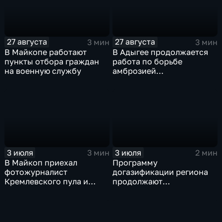
27 августа
27 августа
3 мин
3 мин
В Майкопе работают
В Адыгее продолжается
пункты отбора граждан
работа по борьбе
на военную службу
амброзией
полыннолистной
3 июля
3 июля
3 мин
2 мин
В Майкоп приехал
Программу
фотожурналист
догазификации региона
Кремлевского пула и
продолжают
военкор Анатолий
реализовывать в Адыгее
Жданов