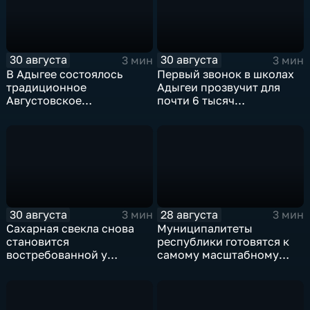
30 августа
30 августа
3 мин
3 мин
В Адыгее состоялось
Первый звонок в школах
традиционное
Адыгеи прозвучит для
Августовское
почти 6 тысяч
педагогическое
первоклассников
совещание
30 августа
28 августа
3 мин
3 мин
Сахарная свекла снова
Муниципалитеты
становится
республики готовятся к
востребованной у
самому масштабному
сельхозтоваропроизводителей
ежегодному событию –
Адыгеи
Фестивалю адыгейского
сыра