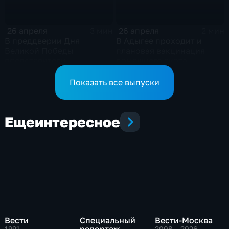
26 апреля
26 апреля
3 мин
2 мин
В преддверии Дня
В Адыгее проходит и
Великой Победы
плановая вакцинация
представители
домашнего скота
горадминистрации
поздравляют ветеранов
Показать все выпуски
Еще
интересное
Вести
Специальный
Вести-Москва
1991 – …
,
2008 – 2026
,