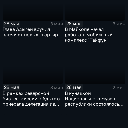
28 мая
28 мая
3 мин
3 мин
Глава Адыгеи вручил
В Майкопе начал
ключи от новых квартир
работать мобильный
комплекс "Тайфун"
28 мая
28 мая
3 мин
2 мин
В рамках реверсной
В кунацкой
бизнес-миссии в Адыгею
Национального музея
приехала делегация из
республики состоялось
Иордании
совместное мероприятие
молодёжных Хасэ Адыгеи
и Краснодарского края