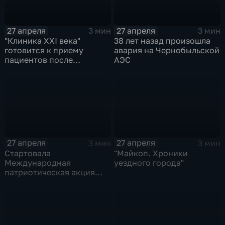
27 апреля
27 апреля
3 мин
3 мин
"Клиника XXI века"
38 лет назад произошла
готовится к приему
авария на Чернобыльской
пациентов после
АЭС
масштабной
реконструкции
27 апреля
27 апреля
3 мин
3 мин
Стартовала
"Майкоп. Хроники
Международная
уездного города"
патриотическая акция
"Диктант Победы"