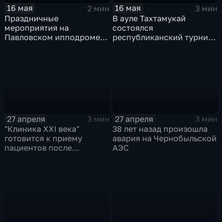
16 мая
16 мая
2 мин
3 мин
Праздничные
В ауле Тахтамукай
мероприятия на
состоялся
Павловском ипподроме
республиканский турнир
посвятили Дню Победы
по греко-римской борьбе
27 апреля
27 апреля
3 мин
3 мин
"Клиника XXI века"
38 лет назад произошла
готовится к приему
авария на Чернобыльской
пациентов после
АЭС
масштабной
реконструкции