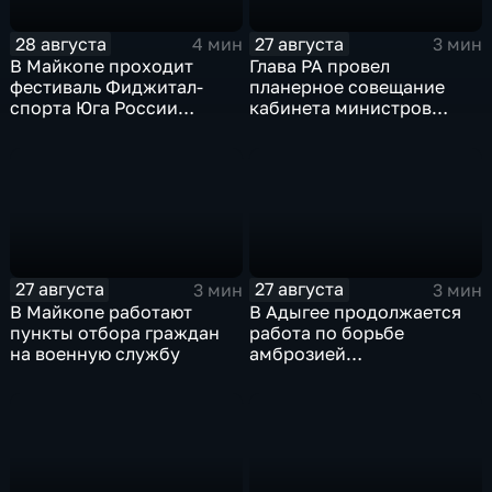
28 августа
27 августа
4 мин
3 мин
В Майкопе проходит
Глава РА провел
фестиваль Фиджитал-
планерное совещание
спорта Юга России
кабинета министров
"Территория будущего"
республики
27 августа
27 августа
3 мин
3 мин
В Майкопе работают
В Адыгее продолжается
пункты отбора граждан
работа по борьбе
на военную службу
амброзией
полыннолистной