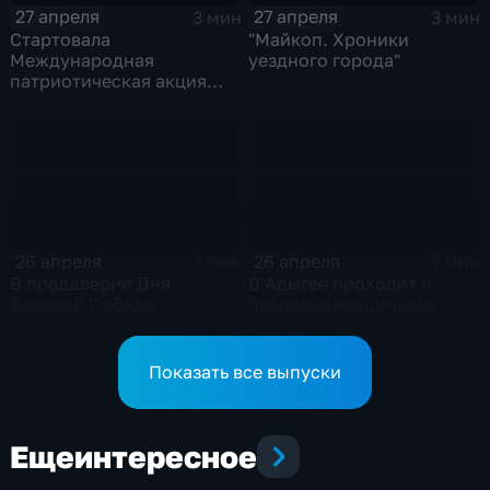
27 апреля
27 апреля
3 мин
3 мин
Стартовала
"Майкоп. Хроники
Международная
уездного города"
патриотическая акция
"Диктант Победы"
26 апреля
26 апреля
3 мин
2 мин
В преддверии Дня
В Адыгее проходит и
Великой Победы
плановая вакцинация
представители
домашнего скота
горадминистрации
поздравляют ветеранов
Показать все выпуски
Еще
интересное