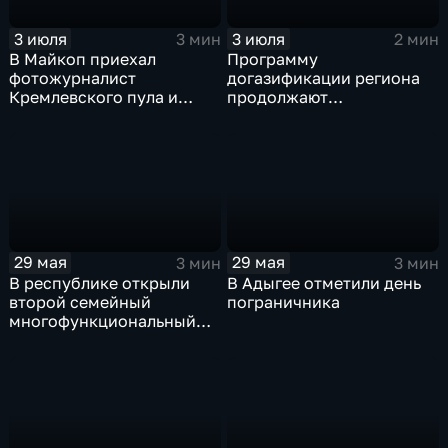
3 июля
3 июля
3 мин
2 мин
В Майкоп приехал
Программу
фотожурналист
догазификации региона
Кремлевского пула и
продолжают
военкор Анатолий
реализовывать в Адыгее
Жданов
29 мая
29 мая
3 мин
3 мин
В республике открыли
В Адыгее отметили день
второй семейный
пограничника
многофункциональный
центр