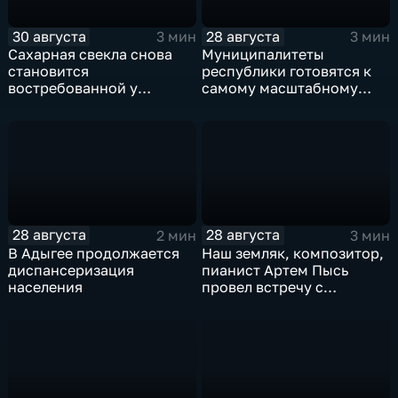
30 августа
28 августа
3 мин
3 мин
Сахарная свекла снова
Муниципалитеты
становится
республики готовятся к
востребованной у
самому масштабному
сельхозтоваропроизводителей
ежегодному событию –
Адыгеи
Фестивалю адыгейского
сыра
28 августа
28 августа
2 мин
3 мин
В Адыгее продолжается
Наш земляк, композитор,
диспансеризация
пианист Артем Пысь
населения
провел встречу с
почитателями его
творчества