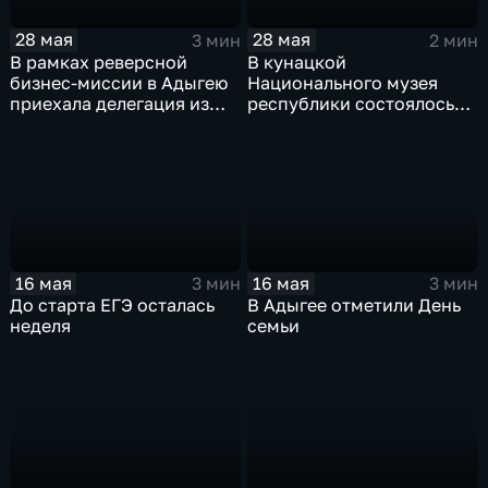
28 мая
28 мая
3 мин
2 мин
В рамках реверсной
В кунацкой
бизнес-миссии в Адыгею
Национального музея
приехала делегация из
республики состоялось
Иордании
совместное мероприятие
молодёжных Хасэ Адыгеи
и Краснодарского края
16 мая
16 мая
3 мин
3 мин
До старта ЕГЭ осталась
В Адыгее отметили День
неделя
семьи