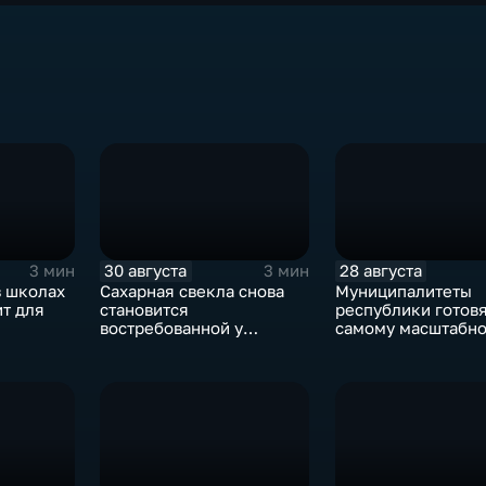
30 августа
28 августа
3 мин
3 мин
в школах
Сахарная свекла снова
Муниципалитеты
т для
становится
республики готовя
востребованной у
самому масштабн
в
сельхозтоваропроизводителей
ежегодному событ
Адыгеи
Фестивалю адыгей
сыра