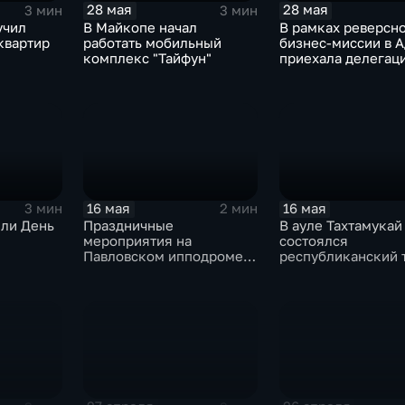
28 мая
28 мая
3 мин
3 мин
учил
В Майкопе начал
В рамках реверсн
квартир
работать мобильный
бизнес-миссии в 
комплекс "Тайфун"
приехала делегаци
Иордании
16 мая
16 мая
3 мин
2 мин
или День
Праздничные
В ауле Тахтамукай
мероприятия на
состоялся
Павловском ипподроме
республиканский 
посвятили Дню Победы
по греко-римской