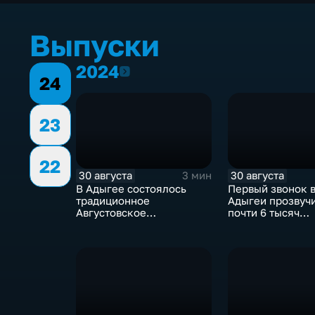
Выпуски
2024
2024
24
23
22
30 августа
30 августа
3 мин
В Адыгее состоялось
Первый звонок 
традиционное
Адыгеи прозвучи
Августовское
почти 6 тысяч
педагогическое
первокласснико
совещание