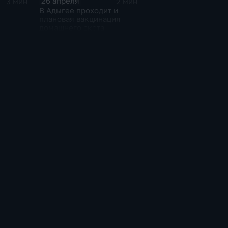
26 апреля
3 мин
2 мин
В Адыгее проходит и
плановая вакцинация
домашнего скота
ранов