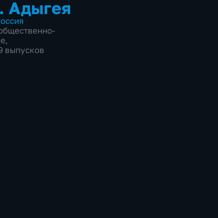
. Адыгея
оссия
общественно-
ие
,
59 выпусков