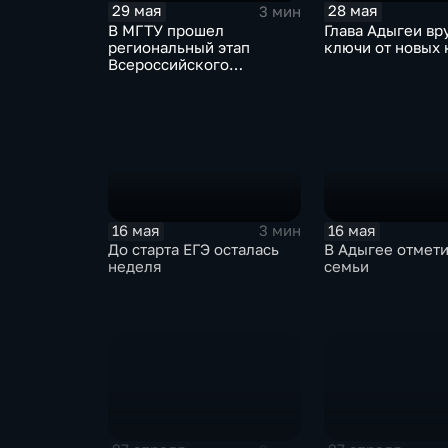
29 мая
28 мая
3 мин
В МГТУ прошел
Глава Адыгеи вр
региональный этап
ключи от новых 
Всероссийского
конкурса научно-
технического творчества
"Шустрик"
16 мая
16 мая
3 мин
До старта ЕГЭ осталась
В Адыгее отмет
неделя
семьи