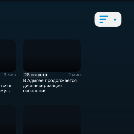
28 августа
3 мин
2 мин
В Адыгее продолжается
тся к
диспансеризация
ому
населения
ию –
ского