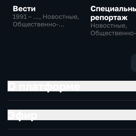
Вести
Специальн
1991 – …
, Новостные,
репортаж
Общественно-
Новостные,
политические,
Общественно
социально-
политические
экономические
социально-
экономически
О платформе
Эфир