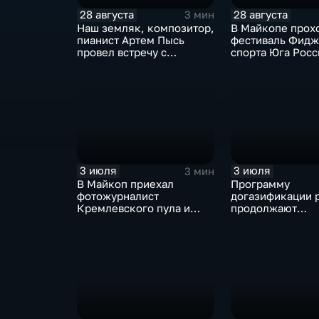
28 августа
28 августа
3 мин
Наш земляк, композитор,
В Майкопе прох
пианист Артем Пысь
фестиваль Фидж
провел встречу с
спорта Юга Росс
почитателями его
"Территория бу
творчества
3 июля
3 июля
3 мин
В Майкоп приехал
Программу
фотожурналист
догазификации 
Кремлевского пула и
продолжают
военкор Анатолий
реализовывать 
Жданов