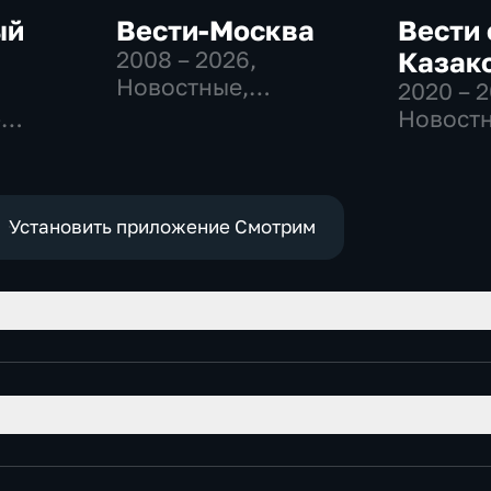
ый
Вести-Москва
Вести 
2008 – 2026
,
Казак
Новостные,
2020 – 
Общественно-
-
Новостн
политические,
,
Общест
социально-
политич
экономические
е
Установить приложение Смотрим