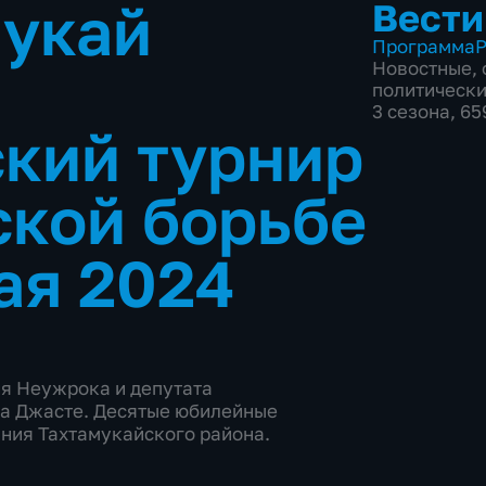
мукай
Вести
Программа
Р
Новостные
,
политическ
3 сезона, 6
кий турнир
ской борьбе
ая 2024
ия Неужрока и депутата
ва Джасте. Десятые юбилейные
ния Тахтамукайского района.