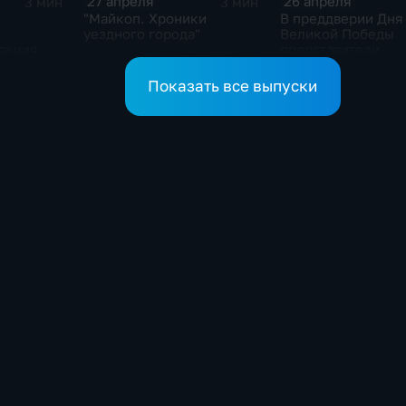
27 апреля
26 апреля
3 мин
3 мин
"Майкоп. Хроники
В преддверии Дня
уездного города"
Великой Победы
 акция
представители
ы"
горадминистрации
поздравляют вете
Показать все выпуски