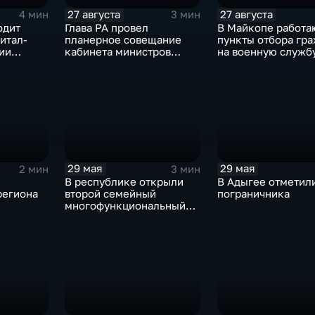
27 августа
27 августа
4 мин
3 мин
одит
Глава РА провел
В Майкопе работа
итал-
планерное совещание
пункты отбора гр
ии
кабинета министров
на военную служб
дущего"
республики
29 мая
29 мая
2 мин
3 мин
В республике открыли
В Адыгее отметил
региона
второй семейный
пограничника
многофункциональный
в Адыгее
центр