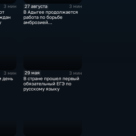
27 августа
3 мин
3 мин
ют
В Адыгее продолжается
аждан
работа по борьбе
у
амброзией
полыннолистной
29 мая
3 мин
3 мин
и день
В стране прошел первый
обязательный ЕГЭ по
русскому языку