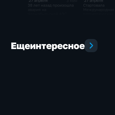
27 апреля
27 апреля
3 мин
38 лет назад произошла
Стартовала
авария на
Международная
Чернобыльской АЭС
патриотическая
"Диктант Побед
Еще
интересное