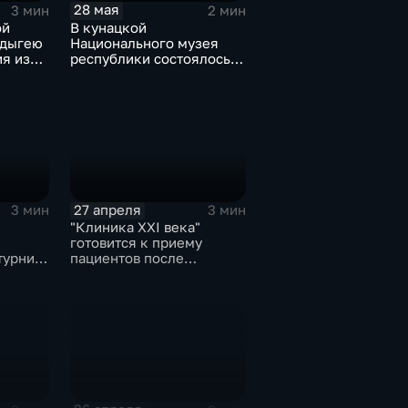
28 мая
3 мин
2 мин
ой
В кунацкой
Адыгею
Национального музея
я из
республики состоялось
совместное мероприятие
молодёжных Хасэ Адыгеи
и Краснодарского края
27 апреля
3 мин
3 мин
"Клиника XXI века"
готовится к приему
турнир
пациентов после
 борьбе
масштабной
реконструкции