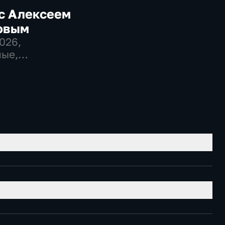
с Алексеем
овым
2026
,
ые,
венно-
еские