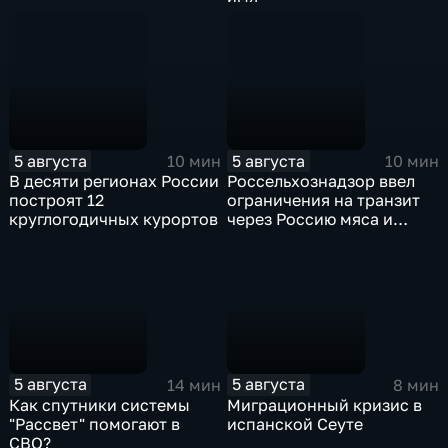
5 августа
5 августа
10 мин
10 мин
В десяти регионах России
Россельхознадзор ввел
построят 12
ограничения на транзит
круглогодичных курортов
через Россию мяса и
субпродуктов птицы,
произведенных
предприятиями
Евросоюза
5 августа
5 августа
14 мин
8 мин
Как спутники системы
Миграционный кризис в
"Рассвет" помогают в
испанской Сеуте
СВО?