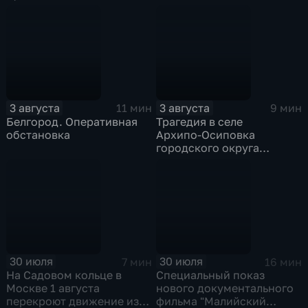
адреса проживания,
высылать нелегальных
учебы и работы, а также
мигрантов, проникших в
информацию о близких
испанский эксклав Сеута
3 августа
3 августа
11 мин
9 мин
Белгород. Оперативная
Трагедия в селе
обстановка
Архипо‑Осиповка
городского округа
Геленджик
30 июля
30 июля
7 мин
16 мин
На Садовом кольце в
Специальный показ
Москве 1 августа
нового документального
перекроют движение из-
фильма "Малийский