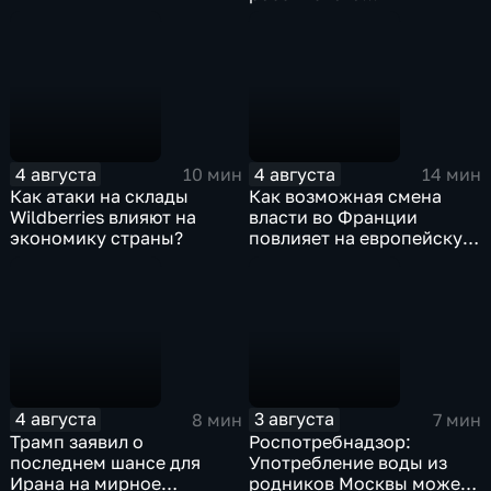
турбовинтового самолета
Ил-114-300
4 августа
4 августа
10 мин
14 мин
Как атаки на склады
Как возможная смена
Wildberries влияют на
власти во Франции
экономику страны?
повлияет на европейскую
поддержку Киева?
4 августа
3 августа
8 мин
7 мин
Трамп заявил о
Роспотребнадзор:
последнем шансе для
Употребление воды из
Ирана на мирное
родников Москвы может