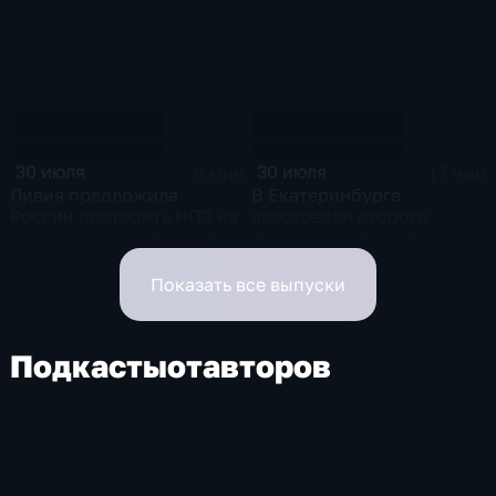
за Ночного
рубеж" прошел в столице
велофестиваля и
в рамках фестиваля
велогонки "Вечернее
"RT.Док: Время наших
Садовое кольцо"
героев"
30 июля
30 июля
8 мин
17 мин
Ливия предложила
В Екатеринбурге
России построить НПЗ на
арестовали второго
территории своей страны
фигуранта дела об
избиении ученого РАН
Никиты Зезина, после
Показать все выпуски
которого он скончался
Подкасты
от
авторов