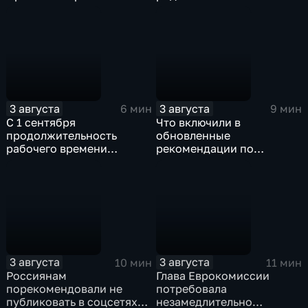
урегулирование
привести к заражению
инфекциями
3 августа
3 августа
6 мин
9 мин
С 1 сентября
Что включили в
продолжительность
обновленные
рабочего времени
рекомендации по
водителей не должна
внеурочной деятельности
превышать 40 часов в
для школ?
неделю
3 августа
3 августа
10 мин
11 мин
Россиянам
Глава Еврокомиссии
порекомендовали не
потребовала
публиковать в соцсетях
незамедлительно