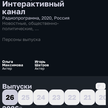
Интерактивный
канал
Радиопрограмма
,
2020
,
Россия
Новостные
,
общественно-
политические
,
7 сезонов, 11968 выпусков
Персоны выпуска
Ольга
Игорь
Максимова
Шатров
Актер
Актер
Выпуски
26
25
24
23
22
21
20