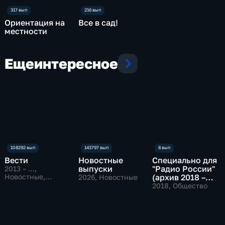
Ориентация на
Все в сад!
местности
Еще
интересное
Вести
Новостные
Специально для
выпуски
"Радио России"
2013 – …
,
Новостные,
(архив 2018 –
2026
, Новостные
Общественно-
2019)
2018
, Общество
политические