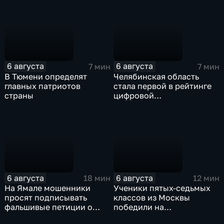
парка в Ялте
6 августа
6 августа
7 мин
7 мин
В Тюмени определят
Челябинская область
главных патриотов
стала первой в рейтинге
страны
цифровой
трансформации в России
6 августа
6 августа
18 мин
12 мин
На Ямале мошенники
Ученики пятых-седьмых
просят подписывать
классов из Москвы
фальшивые петиции о
победили на
защите лесов
Всероссийском конкурсе