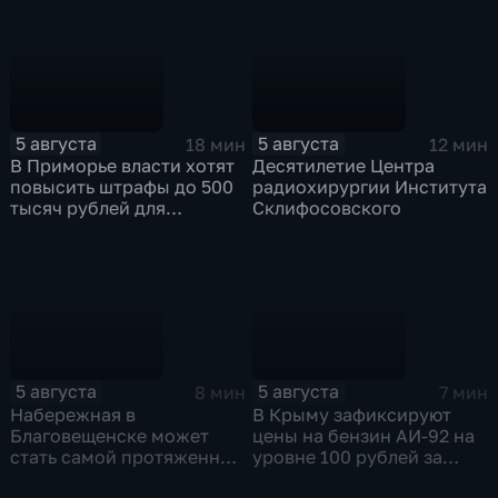
"Карандаш-фест"
5 августа
5 августа
18 мин
12 мин
В Приморье власти хотят
Десятилетие Центра
повысить штрафы до 500
радиохирургии Института
тысяч рублей для
Склифосовского
родителей, чьи дети
находятся на пляже без
присмотра
5 августа
5 августа
8 мин
7 мин
Набережная в
В Крыму зафиксируют
Благовещенске может
цены на бензин АИ-92 на
стать самой протяженной
уровне 100 рублей за
речной набережной в
литр