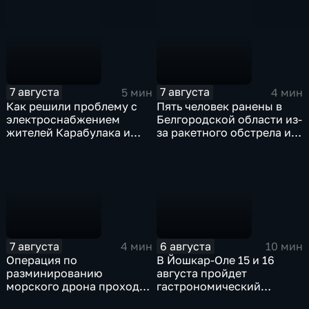
электроды
7 августа
7 августа
5 мин
4 мин
Как решили проблему с
Пять человек ранены в
электроснабжением
Белгородской области из-
жителей Карабулака и
за ракетного обстрела и
Яндаре?
атак украинских БПЛА
7 августа
6 августа
4 мин
10 мин
Операция по
В Йошкар-Оле 15 и 16
разминированию
августа пройдет
морского дрона проходит
гастрономический
в районе Приморского
фестиваль "Йошка Еш"