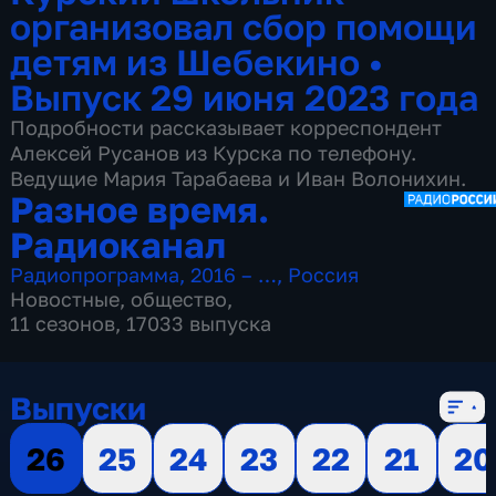
организовал сбор помощи
детям из Шебекино
•
Выпуск 29 июня 2023 года
Подробности рассказывает корреспондент
Алексей Русанов из Курска по телефону.
Ведущие Мария Тарабаева и Иван Волонихин.
Разное время.
Радиоканал
Радиопрограмма
,
2016 – …
,
Россия
Новостные
,
общество
,
11 сезонов, 17033 выпуска
Выпуски
26
25
24
23
22
21
20