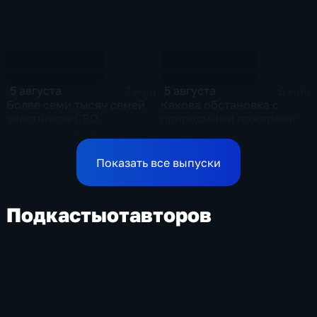
стране
5 августа
5 августа
7 мин
6 мин
Более семи тысяч семей
Какова обстановка с
участников СВО
природными пожарами
используют меры
на Ямале?
поддержки в Ульяновской
области
Показать все выпуски
Подкасты
от
авторов