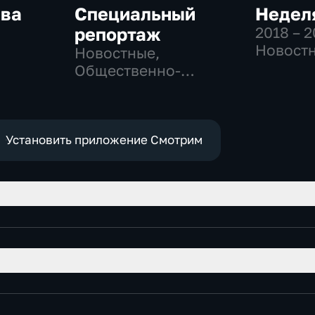
ква
Специальный
Неделя
репортаж
2018 – 
Новостн
Новостные,
-
Общест
Общественно-
,
общест
политические,
политич
социально-
е
экономические
Установить приложение Смотрим