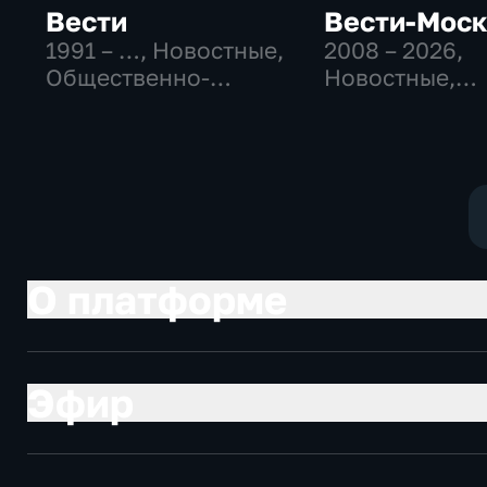
Вести
Вести-Мос
1991 – …
, Новостные,
2008 – 2026
,
Общественно-
Новостные,
политические,
Общественно
социально-
политические
экономические
социально-
экономически
О платформе
Эфир