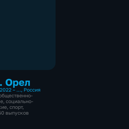
. Орел
2022 – …
,
Россия
общественно-
ие
,
социально-
кие
,
спорт
,
850 выпусков