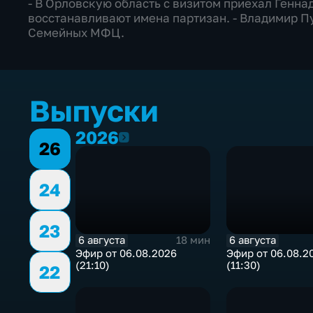
- В Орловскую область с визитом приехал Генна
восстанавливают имена партизан. - Владимир П
Семейных МФЦ.
Выпуски
2026
2026
26
24
23
6 августа
6 августа
18 мин
Эфир от 06.08.2026
Эфир от 06.08.2
(21:10)
(11:30)
22