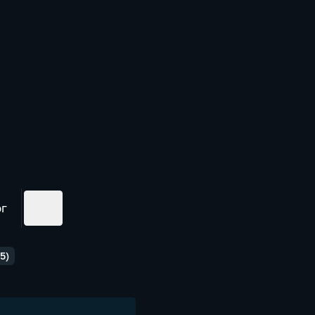
ог
5)