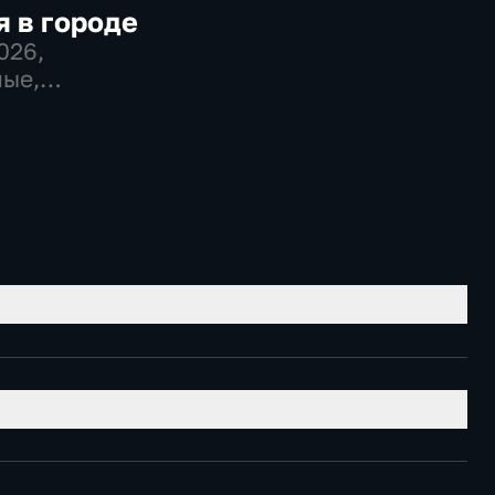
 в городе
2026
,
ые,
во,
венно-
еские