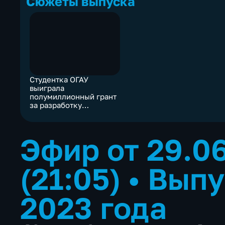
Сюжеты выпуска
Студентка ОГАУ
выиграла
полумиллионный грант
за разработку
биоудобрения
Эфир от 29.0
(21:05)
•
Выпу
2023 года