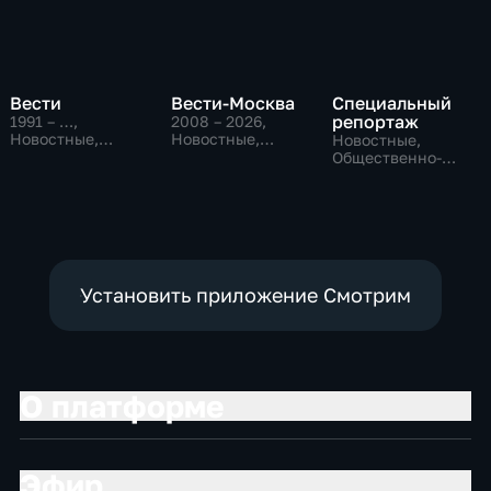
Вести
Вести-Москва
Специальный
репортаж
1991 – …
,
2008 – 2026
,
Новостные,
Новостные,
Новостные,
Общественно-
Общественно-
Общественно-
политические,
политические,
политические,
социально-
социально-
социально-
экономические
экономические
экономические
Установить приложение Смотрим
О платформе
Эфир