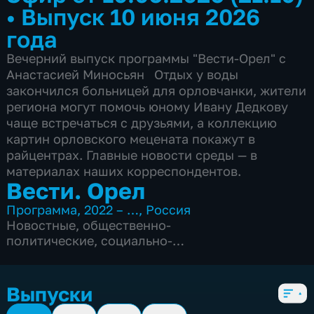
•
Выпуск 10 июня 2026
года
Вечерний выпуск программы "Вести-Орел" с
Анастасией Миносьян Отдых у воды
закончился больницей для орловчанки, жители
региона могут помочь юному Ивану Дедкову
чаще встречаться с друзьями, а коллекцию
картин орловского мецената покажут в
райцентрах. Главные новости среды — в
материалах наших корреспондентов.
Вести. Орел
Программа
,
2022 – …
,
Россия
Новостные
,
общественно-
политические
,
социально-
экономические
,
спорт
,
4 сезона, 1850 выпусков
Выпуски