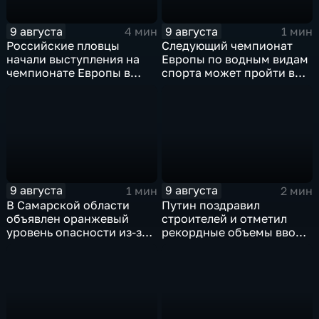
9 августа
9 августа
4 мин
1 мин
Российские пловцы
Следующий чемпионат
начали выступления на
Европы по водным видам
чемпионате Европы в
спорта может пройти в
Париже на фоне споров о
России
символике
9 августа
9 августа
1 мин
2 мин
В Самарской области
Путин поздравил
объявлен оранжевый
строителей и отметил
уровень опасности из-за
рекордные объемы ввода
урагана
жилья