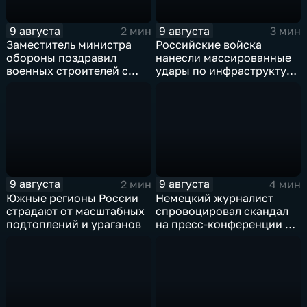
9 августа
9 августа
2 мин
3 мин
Заместитель министра
Российские войска
обороны поздравил
нанесли массированные
военных строителей с
удары по инфраструктуре
профессиональным
и складам беспилотников
праздником
в глубоком тылу ВСУ
9 августа
9 августа
2 мин
4 мин
Южные регионы России
Немецкий журналист
страдают от масштабных
спровоцировал скандал
подтоплений и ураганов
на пресс-конференции в
Сербии