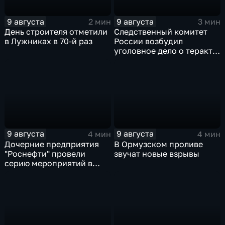
9 августа
9 августа
2 мин
3 мин
День строителя отметили
Следственный комитет
в Лужниках в 70-й раз
России возбудил
уголовное дело о теракте
после ночной атаки ВСУ
на Белгород
9 августа
9 августа
4 мин
4 мин
Дочерние предприятия
В Ормузском проливе
"Роснефти" провели
звучат новые взрывы
серию мероприятий в
поддержку коренных
народов Севера и
Дальнего Востока