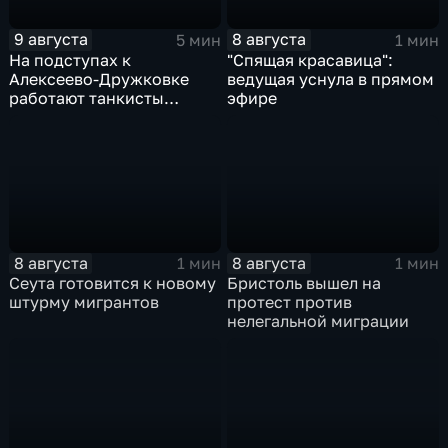
9 августа
8 августа
5 мин
1 мин
На подступах к
"Спящая красавица":
Алексеево-Дружковке
ведущая уснула в прямом
работают танкисты
эфире
"Южной"
8 августа
8 августа
1 мин
1 мин
Сеута готовится к новому
Бристоль вышел на
штурму мигрантов
протест против
нелегальной миграции