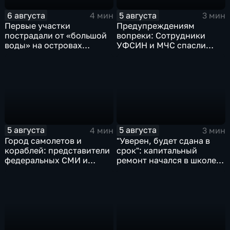
6 августа
5 августа
4 мин
3 мин
Первые участки
Предупреждениям
пострадали от «большой
вопреки: Сотрудники
воды» на островах
УФСИН и МЧС спасли
Большой Уссурийский,
нескольких утопающих на
Дачный и Кабельный
острове Заячий
5 августа
5 августа
4 мин
3 мин
Город самолетов и
"Уверен, будет сдана в
кораблей: представители
срок": капитальный
федеральных СМИ и
ремонт начался в школе
блогеры посетили
№10
Комсомольск