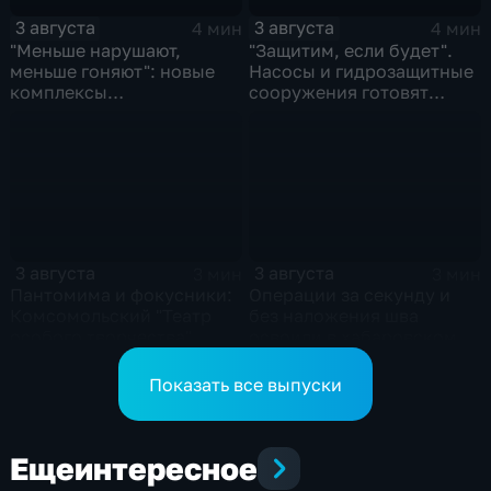
3 августа
3 августа
4 мин
4 мин
"Меньше нарушают,
"Защитим, если будет".
меньше гоняют": новые
Насосы и гидрозащитные
комплексы
сооружения готовят
видеофиксации помогают
власти на случай паводка
обнаружить нарушителей
ПДД
3 августа
3 августа
3 мин
3 мин
Пантомима и фокусники:
Операции за секунду и
Комсомольский "Театр
без наложения шва
особого творчества"
освоили в хабаровском
получил гран-при за "Сон
филиале МНТК
кота Лео"
"Микрохирургии глаза"
Показать все выпуски
Еще
интересное