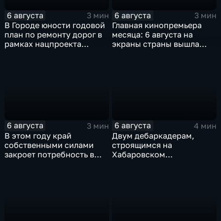
6 августа
6 августа
3 мин
3 мин
В Городе юности годовой
Главная кинопремьера
план по ремонту дорог в
месяца: 6 августа на
рамках нацпроекта
экраны страны вышла
выполнен на 80
комедия «Последний
процентов
богатырь. Колобок»
6 августа
6 августа
3 мин
4 мин
В этом году край
Двум дебаркадерам,
собственными силами
строящимся на
закроет потребность в
Хабаровском
картофеле – сразу на 82
судостроительном,
процента
присвоили имена героев-
земляков