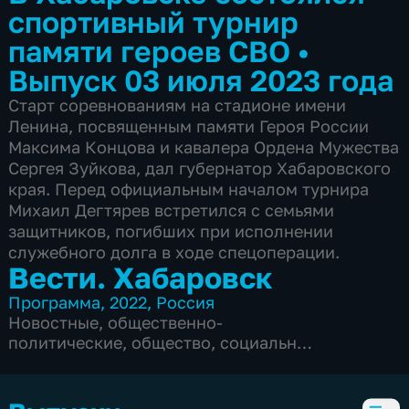
спортивный турнир
памяти героев СВО
•
Выпуск 03 июля 2023 года
Старт соревнованиям на стадионе имени
Ленина, посвященным памяти Героя России
Максима Концова и кавалера Ордена Мужества
Сергея Зуйкова, дал губернатор Хабаровского
края. Перед официальным началом турнира
Михаил Дегтярев встретился с семьями
защитников, погибших при исполнении
служебного долга в ходе спецоперации.
Вести. Хабаровск
Программа
,
2022
,
Россия
Новостные
,
общественно-
политические
,
общество
,
социально-
экономические
,
5 сезонов, 6104 выпуска