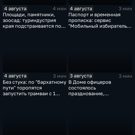
4 августа
4 августа
4 мин
3 мин
Площади, памятники,
Паспорт и временная
зоосад: туриндустрия
прописка: сервис
края подстраивается под
"Мобильный избиратель"
запросы гостей из
запустили в МФЦ
Гонконга
Хабаровского края
4 августа
3 августа
3 мин
3 мин
Без стука: по "бархатному
В Доме офицеров
пути" торопятся
состоялось
запустить трамваи с 1
празднование,
сентября от
приуроченное к 108-ой
Волочаевской до
годовщине со дня
Гамарника
образования ВВО