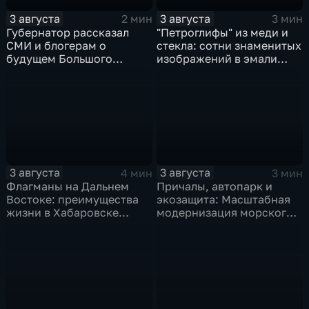
3 августа
3 августа
2 мин
3 мин
Губернатор рассказал
"Петроглифы" из меди и
СМИ и блогерам о
стекла: сотни знаменитых
будущем Большого
изображений в эмали
Уссурийского острова и
готовятся к выставке в
аэропорта Хурба
Хабаровске
3 августа
3 августа
4 мин
3 мин
Флагманы на Дальнем
Причалы, автопарк и
Востоке: преимущества
экозащита: Масштабная
жизни в Хабаровске
модернизация морского
оценили федеральные
терминала идет в
СМИ и блогеры
Советской Гавани