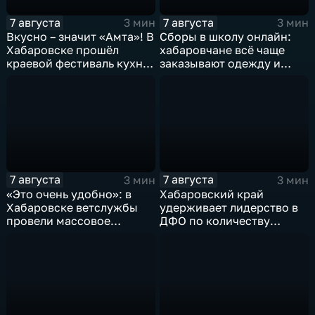
7 августа
7 августа
3 мин
3 мин
Вкусно – значит «Амта»! В
Сборы в школу онлайн:
Хабаровске прошёл
хабаровчане всё чаще
краевой фестиваль кухни
заказывают одежду и
коренных народов
канцелярию для детей на
Севера
маркетплейсах
7 августа
7 августа
3 мин
3 мин
«Это очень удобно»: в
Хабаровский край
Хабаровске ветслужбы
удерживает лидерство в
провели массовое
ДФО по количеству
чипирование домашних
строящихся школ и
питомцев
детсадов