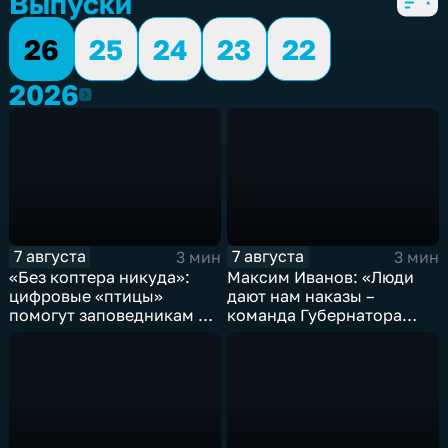
Выпуски
26
25
24
23
22
2026
2026
7 августа
7 августа
3 мин
3 мин
«Без коптера никуда»:
Максим Иванов: «Люди
цифровые «птицы»
дают нам наказы –
помогут заповедникам в
команда Губернатора
борьбе с пожарами и
развивает наши
браконьерами
пространства»