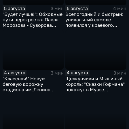
5 августа
5 августа
3 мин
4 мин
"Будет лучше!": Обходные
Всепогодный и быстрый:
пути перекрестка Павла
уникальный самолет
Морозова - Суворова
появился у краевого
ищут автомобили и
центра медицины
автобусы
катастроф
4 августа
4 августа
3 мин
3 мин
"Классная!" Новую
Щелкунчики и Мышиный
беговую дорожку
король: "Сказки Гофмана"
стадиона им.Ленина
покажут в Музее
оценили любители бега и
изобразительных
северной ходьбы
искусств Комсомольска