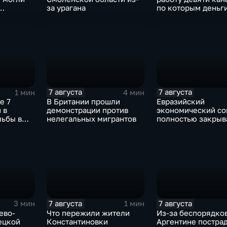
за урагана
по которым деньг
аиля
выводились за ру
через криптовалю
7 августа
7 августа
1 мин
4 мин
е 7
В Британии прошли
Евразийский
 в
демонстрации против
экономический с
льбы в
нелегальных мигрантов
полностью закрыв
аиланда
свои потребности
7 августа
7 августа
3 мин
1 мин
ево-
Что пережили жители
Из-за беспорядков
ецкой
Константиновки
Аргентине постра