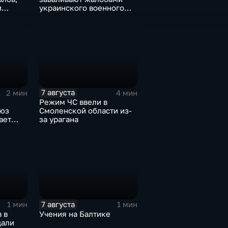
и
украинского военного
беж
омбудсмена
ту
7 августа
2 мин
4 мин
Режим ЧС ввели в
оюз
Смоленской области из-
ает
за урагана
7 августа
1 мин
1 мин
 в
Учения на Балтике
дали