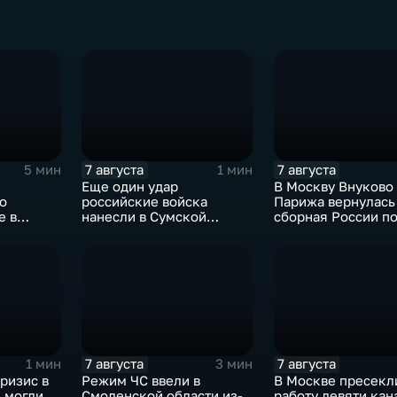
7 августа
7 августа
5 мин
1 мин
Еще один удар
В Москву Внуково
о
российские войска
Парижа вернулась
е в
нанесли в Сумской
сборная России п
ссии
области
синхронному плав
7 августа
7 августа
1 мин
3 мин
ризис в
Режим ЧС ввели в
В Москве пресекл
 могли
Смоленской области из-
работу девяти кан