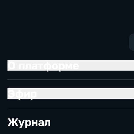
модульное приемное
по привлечению
отделение детской
инвестиций, до
больницы
Юрий Трутнев В
Путину
О платформе
Эфир
Журнал