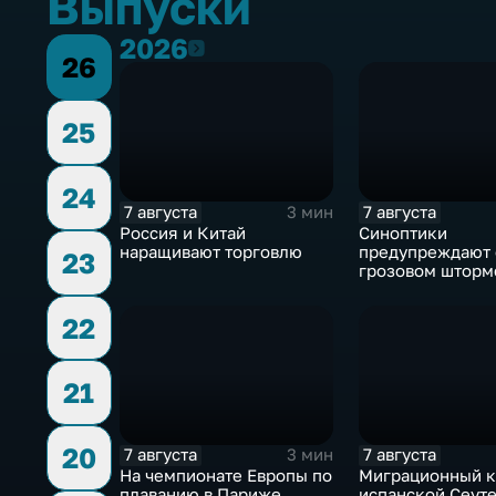
Выпуски
2026
2026
26
25
24
7 августа
7 августа
3 мин
Россия и Китай
Синоптики
наращивают торговлю
предупреждают 
23
грозовом шторм
Центральной Ро
22
21
20
7 августа
7 августа
3 мин
На чемпионате Европы по
Миграционный к
плаванию в Париже
испанской Сеуте