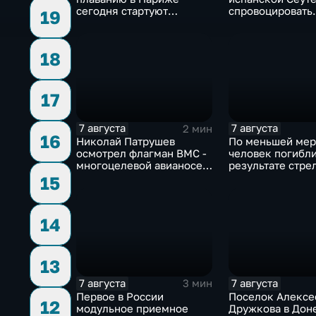
сегодня стартуют
спровоцировать
19
соревнования по хай-
спецслужбы Изр
дайвингу
18
17
7 августа
7 августа
2 мин
16
Николай Патрушев
По меньшей мер
осмотрел флагман ВМС -
человек погибли
многоцелевой авианосец
результате стре
"Атлантико" в Рио-де-
одной из школ Т
15
Жанейро
14
13
7 августа
7 августа
3 мин
Первое в России
Поселок Алексе
12
модульное приемное
Дружкова в Дон