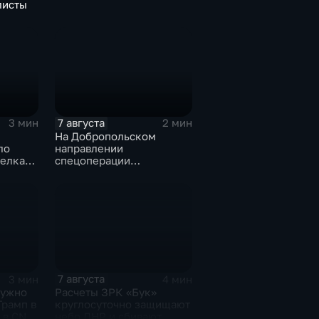
листы
7 августа
3 мин
2 мин
На Добропольском
ло
направлении
елка
спецоперации
российские бойцы
отразили более 70
контратак ВСУ
7 августа
3 мин
4 мин
нужно
Расчеты ЗРК «Бук»
Трамп в
круглосуточно защищают
и в CNN
небо ДНР и сбивают