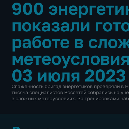
900 энергети
показали гот
работе в сло
метеоуслови
03 июля 2023
Слаженность бригад энергетиков проверяли в Н
тысяча специалистов Россетей собрались на уче
в сложных метеоусловиях. За тренировками на