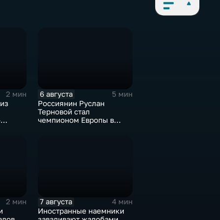
6 августа
2 мин
5 мин
 из
Россиянин Руслан
Терновой стал
о
чемпионом Европы в
анию
прыжках в воду с 10-ти
метровой вышки
7 августа
2 мин
4 мин
и
Иностранные наемники
алов,
заваливают жалобами