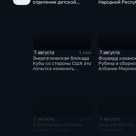
отделение детской
Народной Респу
больницы открыли в
под полным огн
Белгороде
контролем росс
войск
7 августа
7 августа
1 мин
Энергетическая блокада
Форвард казанс
Кубы со стороны США это
Рубина и сборно
попытка изменить
Албании Мирлин
Конституцию островного
переше в Спарта
государства
миллионов евро
7 августа
7 августа
3 мин
В Белгороде открыли
Дальний Восток
первое в России
опережает
инновационное
общероссийски