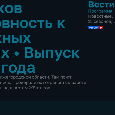
ков
Вести
Программа
,
овность к
Новостные
,
15 сезонов, 
жных
ях
•
Выпуск
 года
ижегородской области. Там почти
ниях. Проверяли их готовность к работе
блюдал Артем Жёлтиков.