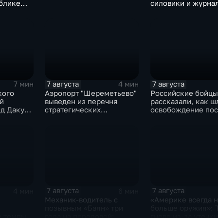
блике
силовики и журна
евым
ийских
7 августа
7 августа
7 мин
4 мин
кого
Аэропорт "Шереметьево"
Российские бойцы
й
выведен из перечня
рассказали, как ш
д Даку
стратегических
освобождение пос
к за 11
предприятий
Красноярское на
Добропольском
направлении
спецоперации
7 августа
7 августа
4 мин
6 мин
Механик-водитель с
«Америке всегда 
позывным «Баян» три
больше оружия»: 
е темпы
года на передовой:
гневе из-за утечк