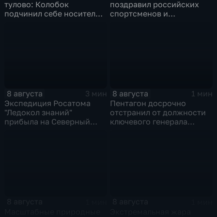
тулово: Колобок
поздравил российских
подчинил себе носителя в
спортсменов и
новом сказочном
физкультурников с
блокбастере
профессиональным
праздником
8 августа
8 августа
3 мин
1 мин
Экспедиция Росатома
Пентагон досрочно
"Ледокол знаний"
отстранил от должности
прибыла на Северный
ключевого генерала
полюс
Чарльза Костанцу
8 августа
8 августа
1 мин
1 мин
Масштабные природные
Экстремальная жара