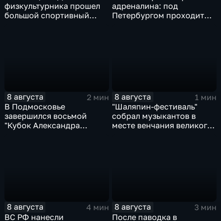
физкультурника прошел
адреналина: под
большой спортивный
Петербургом проходит
фестиваль
третий этап "Формулы‑4"
8 августа
8 августа
2 мин
1 мин
В Подмосковье
"Шаляпин‑фестиваль"
завершился восьмой
собрал музыкантов в
"Кубок Александра
месте венчания великого
Овечкина"
певца
8 августа
8 августа
4 мин
3 мин
ВС РФ нанесли
После паводка в