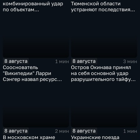
комбинированный удар
Тюменской области
по объектам
устраняют последствия
логистической,
для водоснабжения
топливной и
энергетической
инфраструктуры в Киеве
8 августа
8 августа
1 мин
3 мин
Сооснователь
Остров Окинава принял
"Википедии" Ларри
на себя основной удар
Сэнгер назвал ресурс
разрушительного тайфуна
инструментом
"Дельфин"
пропаганды
8 августа
8 августа
2 мин
1 мин
В московском храме
Украинские поезда