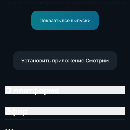
пожары охватили Грецию
охватила южные регионы
и Францию на фоне
России
европейской засухи
Показать все выпуски
Установить приложение Смотрим
О платформе
Эфир