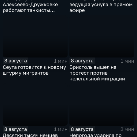
Алексеево-Дружковке
ведущая уснула в прямом
работают танкисты
эфире
"Южной"
8 августа
8 августа
1 мин
1 мин
Сеута готовится к новому
Бристоль вышел на
штурму мигрантов
протест против
нелегальной миграции
8 августа
8 августа
1 мин
2 мин
Десятки тысяч немцев
Непогода ударила по