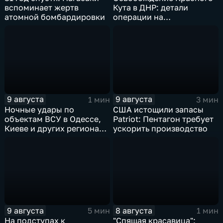
вспоминает жертв
Кута в ДНР: детали
атомной бомбардировки
операции на
Добропольском
направлении
9 августа
9 августа
1 мин
3 мин
Ночные удары по
США истощили запасы
объектам ВСУ в Одессе,
Patriot: Пентагон требует
Киеве и других регионах
ускорить производство
Украины
9 августа
8 августа
5 мин
1 мин
На подступах к
"Спящая красавица":