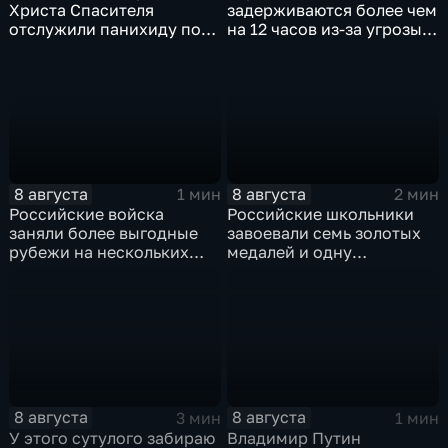
Христа Спасителя
задерживаются более чем
отслужили панихиду по
на 12 часов из-за угрозы
погибшим жителям
обстрелов
Южной Осетии
8 августа
8 августа
1 мин
2 мин
Российские войска
Российские школьники
заняли более выгодные
завоевали семь золотых
рубежи на нескольких
медалей и одну
направлениях в зоне СВО
бронзовую на турнире по
ИИ
8 августа
8 августа
3 мин
1 мин
У этого сутулого забираю
Владимир Путин