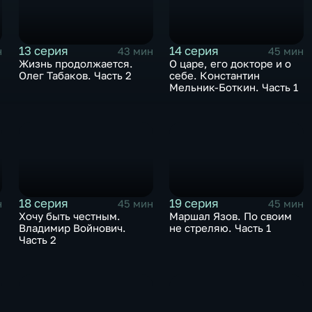
13 серия
14 серия
н
43 мин
45 мин
Жизнь продолжается.
О царе, его докторе и о
Олег Табаков. Часть 2
себе. Константин
Мельник-Боткин. Часть 1
18 серия
19 серия
н
45 мин
45 мин
Хочу быть честным.
Маршал Язов. По своим
Владимир Войнович.
не стреляю. Часть 1
Часть 2