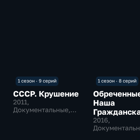
1 сезон · 9 серий
1 сезон · 8 серий
СССР. Крушение
Обреченны
2011
,
Наша
Документальные,
Гражданск
Исторические
война
2016
,
Документальн
Исторические