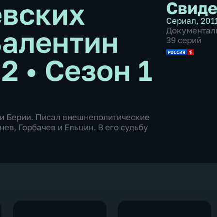
евских
Свиде
Сериал
,
2011
Валентин
Документал
39 серий
 2
•
Сезон 1
 и Берии. Писал внешнеполитические
ев, Горбачев и Ельцин. В его судьбу