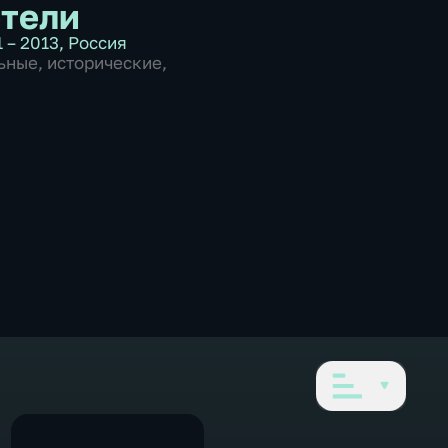
тели
 – 2013
,
Россия
ьные
,
исторические
,