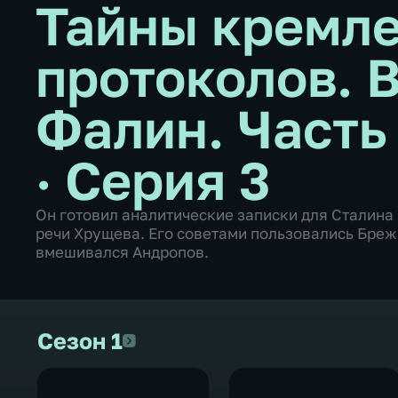
Тайны кремл
протоколов. 
Фалин. Часть
· Серия 3
Он готовил аналитические записки для Сталина
речи Хрущева. Его советами пользовались Брежн
вмешивался Андропов.
Сезон 1
Сезон 1