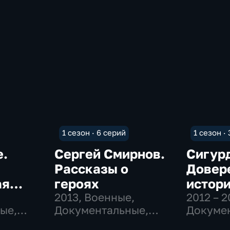
1 сезон · 6 серий
1 сезон ·
е.
Сергей Смирнов.
Сигур
Рассказы о
Довер
ая
героях
истор
2013
, Военные,
2012 – 2
ые,
Документальные,
Докумен
,
исторические
Истори