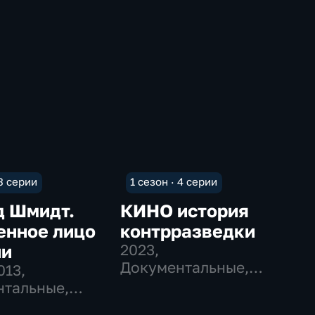
 3 серии
1 сезон · 4 серии
д Шмидт.
КИНО история
енное лицо
контрразведки
ии
2023
,
Документальные,
013
,
Исторические
тальные,
ческие