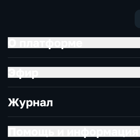
военные
О платформе
Эфир
Журнал
Помощь и информация