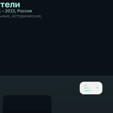
тели
 – 2013
,
Россия
ьные
,
исторические
,