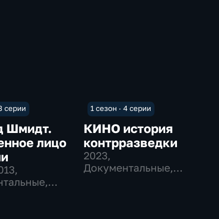
 3 серии
1 сезон · 4 серии
д Шмидт.
КИНО история
енное лицо
контрразведки
ии
2023
,
Документальные,
013
,
Исторические
тальные,
ческие