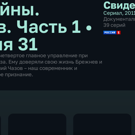
йны.
Свиде
Сериал
,
2011
в. Часть 1
•
Документал
39 серий
ия 31
 четвертое главное управление при
за. Ему доверяли свою жизнь Брежнев и
ний Чазов – наш современник и
ое признание.