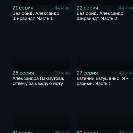
21 серия
22 серия
44 мин
44 ми
Без обид. Александр
Без обид. Александр
Ширвиндт. Часть 1
Ширвиндт. Часть 2
26 серия
27 серия
90 мин
49 ми
Александра Пахмутова.
Евгений Евтушенко. Я –
Отвечу за каждую ноту
разный. Часть 1
31 серия
32 серия
45 мин
44 ми