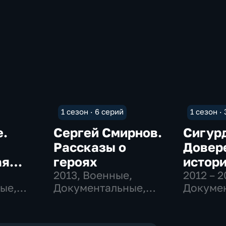
1 сезон · 6 серий
1 сезон ·
е.
Сергей Смирнов.
Сигур
Рассказы о
Довер
ая
героях
истор
2013
, Военные,
2012 – 2
ые,
Документальные,
Докумен
,
исторические
Истори