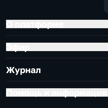
О платформе
Эфир
Журнал
Помощь и информация