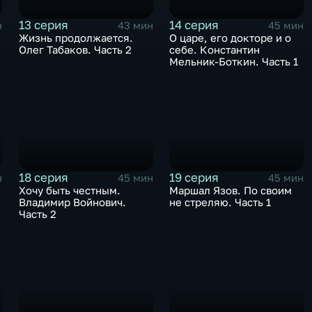
13 серия
14 серия
н
43 мин
45 мин
Жизнь продолжается.
О царе, его докторе и о
Олег Табаков. Часть 2
себе. Константин
Мельник-Боткин. Часть 1
18 серия
19 серия
н
45 мин
45 мин
Хочу быть честным.
Маршал Язов. По своим
Владимир Войнович.
не стреляю. Часть 1
Часть 2