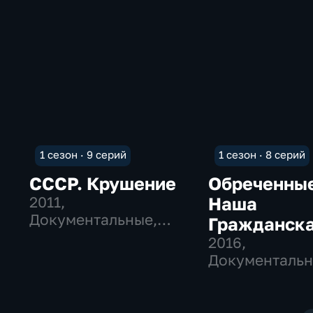
1 сезон · 9 серий
1 сезон · 8 серий
СССР. Крушение
Обреченны
2011
,
Наша
Документальные,
Гражданск
Исторические
война
2016
,
Документальн
Исторические
военные