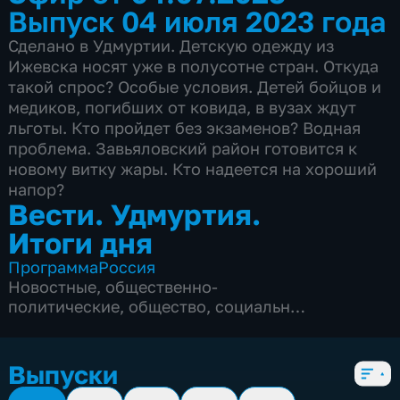
Выпуск 04 июля 2023 года
Сделано в Удмуртии. Детскую одежду из
Ижевска носят уже в полусотне стран. Откуда
такой спрос? Особые условия. Детей бойцов и
медиков, погибших от ковида, в вузах ждут
льготы. Кто пройдет без экзаменов? Водная
проблема. Завьяловский район готовится к
новому витку жары. Кто надеется на хороший
напор?
Вести. Удмуртия.
Итоги дня
Программа
Россия
Новостные
,
общественно-
политические
,
общество
,
социально-
экономические
,
5 сезонов, 1138 выпусков
Выпуски