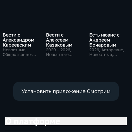
Вести с
Вести с
Есть нюанс с
Александром
Алексеем
Андреем
Кареевским
Казаковым
Бочаровым
Новостные,
2020 – 2026
,
2026
, Авторские,
Общественно-
Новостные,
Новостные,
политические
Общественно-
общественно-
политические
политические
Установить приложение Смотрим
О платформе