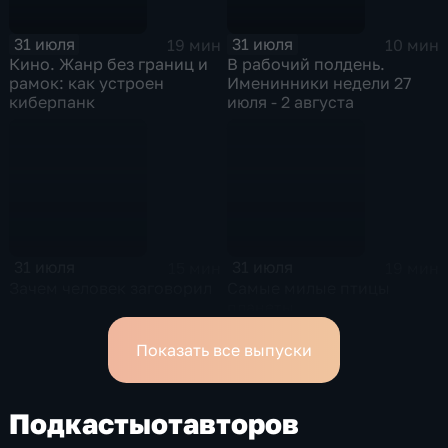
31 июля
31 июля
19 мин
10 мин
Кино. Жанр без границ и
В рабочий полдень.
рамок: как устроен
Именинники недели 27
киберпанк
июля - 2 августа
31 июля
31 июля
15 мин
19 мин
Зачем человек заговорил
Самые милые птицы
планеты
Показать все выпуски
Подкасты
от
авторов