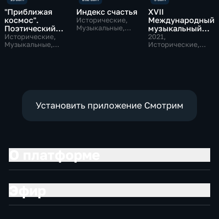
"Приближая
Индекс счастья
ХVII
космос".
Международный
Исторические,
Поэтический
Музыкальные,
музыкальный
образовательные
проект
фестиваль
Исторические,
2021
,
Музыкальные,
"Московский
Исторические,
наука
Музыкальные
форум"
Установить приложение Смотрим
О платформе
Эфир