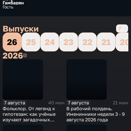
Гамбарян
Гость
Выпуски
26
25
24
23
22
21
20
2026
2026
7 августа
7 августа
40 мин
21 мин
Фольклор. От легенд к
В рабочий полдень.
гипотезам: как учёные
Именинники недели 3 - 9
изучают загадочных
августа 2026 года
существ