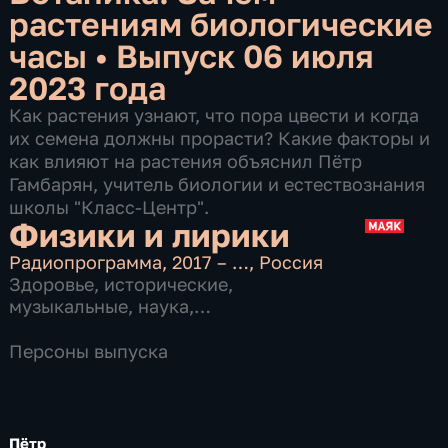
растениям биологические
часы
•
Выпуск 06 июля
2023 года
Как растения узнают, что пора цвести и когда
их семена должны прорасти? Какие факторы и
как влияют на растения объяснил Пётр
Гамбарян, учитель биологии и естествознания
школы "Класс-Центр".
Физики и лирики
Радиопрограмма
,
2017 – …
,
Россия
Здоровье
,
исторические
,
музыкальные
,
наука
,
образовательные
,
общественно-
политические
,
Персоны выпуска
10 сезонов, 9863 выпуска
Пётр