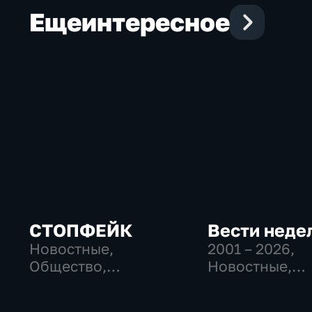
Еще
интересное
СТОПФЕЙК
Вести неде
Новостные,
2001 – 2026
,
Общество,
Новостные,
общественно-
Общественно
политические
политические