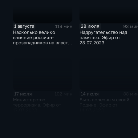
1 августа
28 июля
119 мин
93 ми
Насколько велико
Надругательство над
влияние россиян-
памятью. Эфир от
прозападников на власть.
28.07.2023
Эфир от 31.07.2023
17 июля
14 июля
102 мин
88 ми
Министерство
Быть полезным своей
терроризма. Эфир от
Родине. Эфир от
17.07.2023
14.07.2023