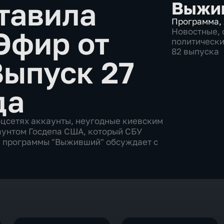
тавила
Выжи
Программа
,
Эфир от
Новостные
,
политическ
82 выпуска
Выпуск 27
да
оцсетях аккаунты, неугодные киевским
аунтом Госдепа США, который СБУ
ре программы "Выживший" обсуждает с