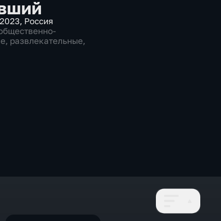
вший
2023
,
Россия
общественно-
ие
,
развлекательные
,