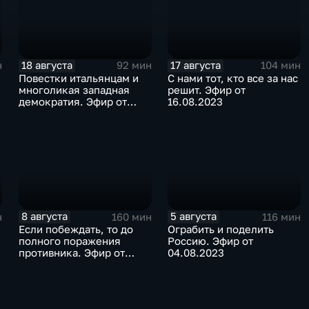
18 августа
17 августа
н
92 мин
104 мин
Повестки итальянцам и
C нами тот, кто все за нас
многоликая западная
решит. Эфир от
демократия. Эфир от
16.08.2023
18.08.2023
8 августа
5 августа
н
160 мин
116 мин
Если побеждать, то до
Ограбить и поделить
полного поражения
Россию. Эфир от
противника. Эфир от
04.08.2023
07.08.2023