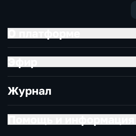
О платформе
Эфир
Журнал
Помощь и информация