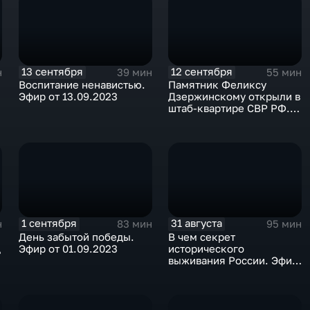
13 сентября
12 сентября
н
39 мин
55 мин
Воспитание ненавистью.
Памятник Феликсу
Эфир от 13.09.2023
Дзержинскому открыли в
штаб-квартире СВР РФ.
Эфир от 11.09.2023
1 сентября
31 августа
н
83 мин
95 мин
День забытой победы.
В чем секрет
д
Эфир от 01.09.2023
исторического
выживания России. Эфир
от 30.08.2023