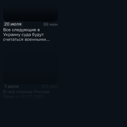
20 июля
99 мин
Все следующие в
Украину суда будут
считаться военными
целями. Эфир от
19.07.2023
7 июля
103 мин
В чем отличие России.
Эфир от 07.07.2023