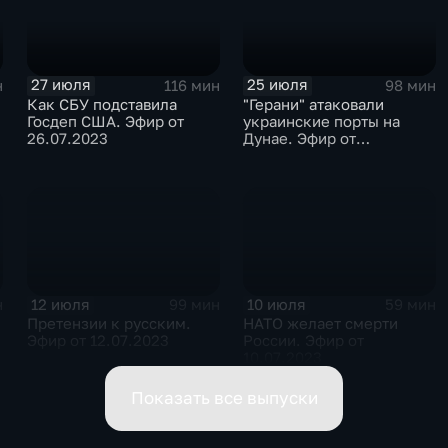
27 июля
25 июля
н
116 мин
98 мин
Как СБУ подставила
"Герани" атаковали
Госдеп США. Эфир от
украинские порты на
26.07.2023
Дунае. Эфир от
24.07.2023
12 июля
10 июля
н
99 мин
59 мин
Претензии к русским.
НАТО желает смерти
Эфир от 12.07.2023
России. Эфир от
10.07.2023
Показать все выпуски