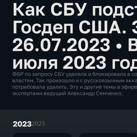
Как СБУ подс
Госдеп США. 
26.07.2023
•
июля 2023 го
ФБР по запросу СБУ удаляла и блокировала в с
властям. Так произошло и с русскоязычным акк
потребовала удалить. Эту и другие темы в эфи
экспертами ведущий Александр Семченко.
2023
2023