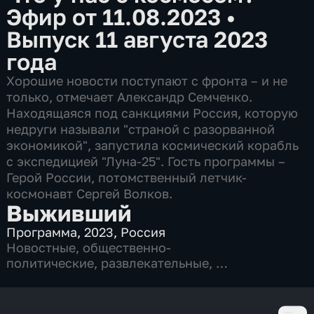
Эфир от 11.08.2023
•
Выпуск 11 августа 2023
года
Хорошие новости поступают с фронта – и не
только, отмечает Александр Семченко.
Находящаяся под санкциями Россия, которую
недруги называли "страной с разорванной
экономикой", запустила космический корабль
с экспедицией "Луна-25". Гость программы –
Герой России, потомственный летчик-
космонавт Сергей Волков.
Выживший
Программа
,
2023
,
Россия
Новостные
,
общественно-
политические
,
развлекательные
,
82 выпуска