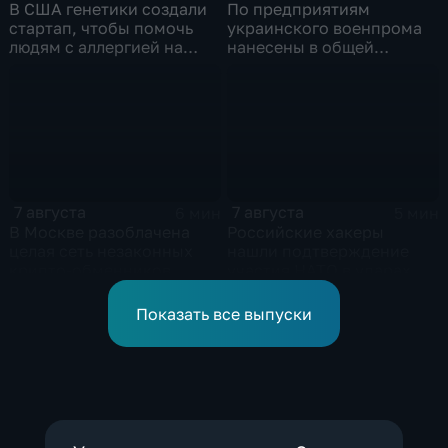
В США генетики создали
По предприятиям
стартап, чтобы помочь
украинского военпрома
людям с аллергией на
нанесены в общей
собак
сложности более 10-ти
массированных и
групповых ударов
7 августа
7 августа
6 мин
5 мин
В Москве разоблачена
Российские хакеры
целая сеть незаконных
нашли подтверждение
крипто-обменников
участия НАТО в ударах по
России
Показать все выпуски