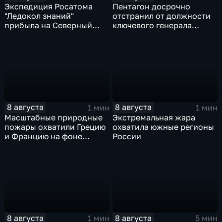
Экспедиция Росатома
Пентагон досрочно
"Ледокол знаний"
отстранил от должности
прибыла на Северный
ключевого генерала
полюс
Чарльза Костанцу
8 августа
8 августа
1 мин
1 мин
Масштабные природные
Экстремальная жара
пожары охватили Грецию
охватила южные регионы
и Францию на фоне
России
европейской засухи
8 августа
8 августа
1 мин
5 мин