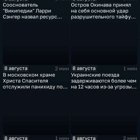
Сооснователь
Остров Окинава принял
"Википедии" Ларри
на себя основной удар
Сэнгер назвал ресурс
разрушительного тайфуна
инструментом
"Дельфин"
пропаганды
8 августа
8 августа
2 мин
1 мин
В московском храме
Украинские поезда
Христа Спасителя
задерживаются более чем
отслужили панихиду по
на 12 часов из-за угрозы
погибшим жителям
обстрелов
Южной Осетии
8 августа
8 августа
1 мин
2 мин