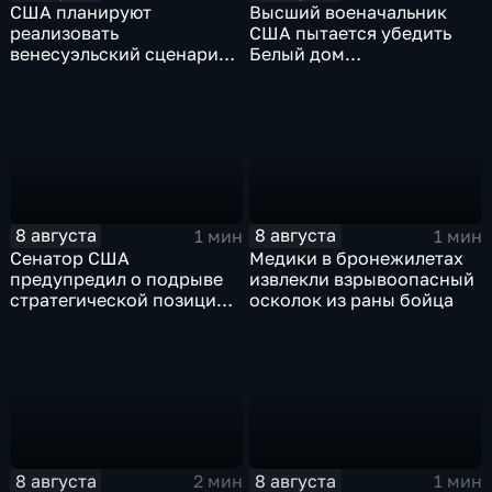
США планируют
Высший военачальник
реализовать
США пытается убедить
венесуэльский сценарий
Белый дом
для смены власти на Кубе
незамедлительно
завершить конфликт с
Ираном
8 августа
8 августа
1 мин
1 мин
Сенатор США
Медики в бронежилетах
предупредил о подрыве
извлекли взрывоопасный
стратегической позиции
осколок из раны бойца
из-за новых пошлин
против России
8 августа
8 августа
2 мин
1 мин