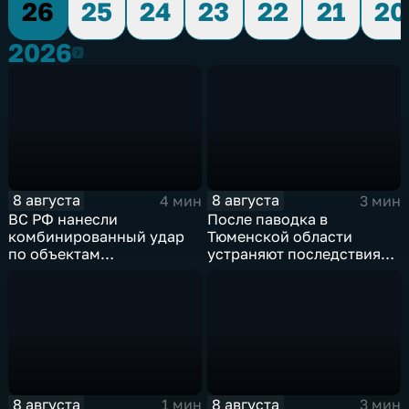
26
25
24
23
22
21
20
2026
2026
8 августа
8 августа
4 мин
3 мин
ВС РФ нанесли
После паводка в
комбинированный удар
Тюменской области
по объектам
устраняют последствия
логистической,
для водоснабжения
топливной и
энергетической
инфраструктуры в Киеве
8 августа
8 августа
1 мин
3 мин