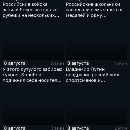
Российские войска
Российские школьники
заняли более выгодные
завоевали семь золотых
рубежи на нескольких
медалей и одну
направлениях в зоне СВО
бронзовую на турнире по
ИИ
8 августа
8 августа
3 мин
1 мин
У этого сутулого забираю
Владимир Путин
тулово: Колобок
поздравил российских
подчинил себе носителя в
спортсменов и
новом сказочном
физкультурников с
блокбастере
профессиональным
праздником
8 августа
8 августа
3 мин
1 мин