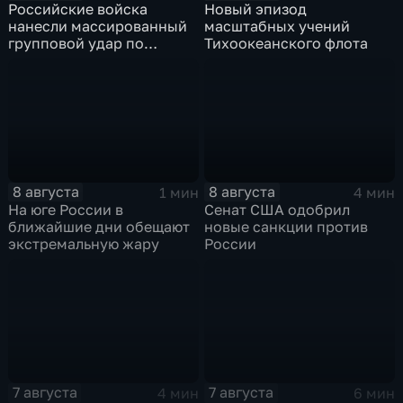
Российские войска
Новый эпизод
нанесли массированный
масштабных учений
групповой удар по
Тихоокеанского флота
стратегическим объектам
в глубоком тылу ВСУ
8 августа
8 августа
1 мин
4 мин
На юге России в
Сенат США одобрил
ближайшие дни обещают
новые санкции против
экстремальную жару
России
7 августа
7 августа
4 мин
6 мин