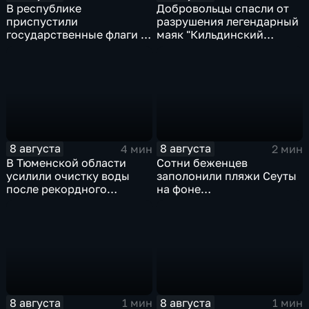
В республике
Добровольцы спасли от
приспустили
разрушения легендарный
государственные флаги и
маяк "Кильдинский
зажгли свечи в память о
Северный"
жертвах обстрела
Цхинвала
8 августа
8 августа
4 мин
2 мин
В Тюменской области
Сотни беженцев
усилили очистку воды
заполонили пляжи Сеуты
после рекордного
на фоне
летнего паводка
катастрофического
миграционного кризиса
8 августа
8 августа
1 мин
1 мин