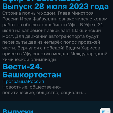
Выпуск 28 июля 2023 года
Стройка полным ходом! Глава Минстроя
России Ирек Файзуллин ознакомился с ходом
работ на объектах к юбилею Уфы. В Уфе с 31
июля на капремонт закрывает Шакшинский
мост. Для движения автотранспорта будут
перекрыты две из четырёх полос проезжей
части. Вернулся с победой! Вадим Харисов
привёз в Уфу золотую медаль Международной
химической олимпиады.
Вести-24.
Башкортостан
Программа
Россия
Новостные
,
общественно-
политические
,
общество
,
социально-
экономические
,
2 сезона, 219 выпусков
Выпуски