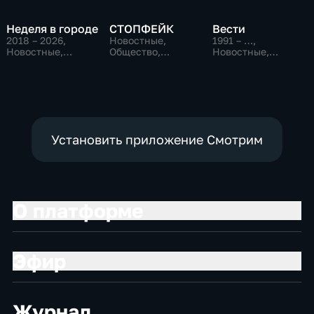
Неделя в городе
СТОПФЕЙК
Вести
2018 – 2026
,
Новостные,
1991 – …
,
Новостные,
Общество,
Новостные,
Общество,
общественно-
Общественно-
общественно-
политические
политические,
политические
социально-
экономические
Установить приложение Смотрим
О платформе
Эфир
Журнал