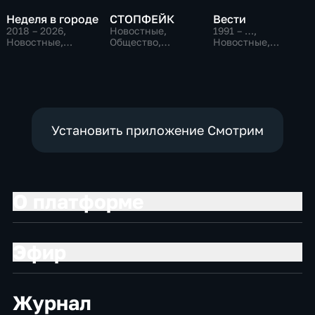
Неделя в городе
СТОПФЕЙК
Вести
2018 – 2026
,
Новостные,
1991 – …
,
Новостные,
Общество,
Новостные,
Общество,
общественно-
Общественно-
общественно-
политические
политические,
политические
социально-
экономические
Установить приложение Смотрим
О платформе
Эфир
Журнал