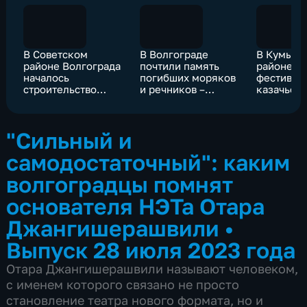
В Советском
В Волгограде
В Кумыл
районе Волгограда
почтили память
районе с
началось
погибших моряков
фестивал
строительство
и речников –
казачьей
путепровода через
защитников
"Золотой 
железную дорогу
Отечества
казачий С
"Сильный и
самодостаточный": каким
волгоградцы помнят
основателя НЭТа Отара
Джангишерашвили
•
Выпуск 28 июля 2023 года
Отара Джангишерашвили называют человеком,
с именем которого связано не просто
становление театра нового формата, но и