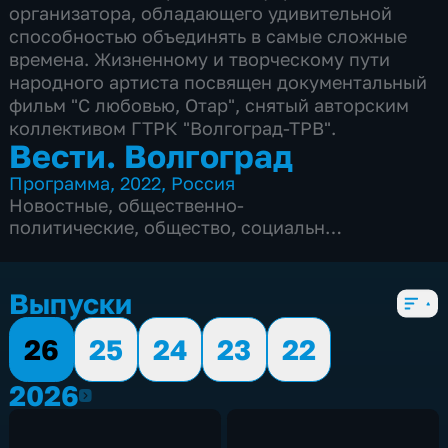
организатора, обладающего удивительной
способностью объединять в самые сложные
времена. Жизненному и творческому пути
народного артиста посвящен документальный
фильм "С любовью, Отар", снятый авторским
коллективом ГТРК "Волгоград-ТРВ".
Вести. Волгоград
Программа
,
2022
,
Россия
Новостные
,
общественно-
политические
,
общество
,
социально-
экономические
,
Ежедневные
,
новостные
,
5 сезонов, 2355 выпусков
Выпуски
26
25
24
23
22
2026
2026