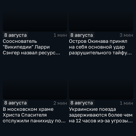
энергетической
инфраструктуры в Киеве
8 августа
8 августа
1 мин
3 мин
Сооснователь
Остров Окинава принял
"Википедии" Ларри
на себя основной удар
Сэнгер назвал ресурс
разрушительного тайфуна
инструментом
"Дельфин"
пропаганды
8 августа
8 августа
2 мин
1 мин
В московском храме
Украинские поезда
Христа Спасителя
задерживаются более чем
отслужили панихиду по
на 12 часов из-за угрозы
погибшим жителям
обстрелов
Южной Осетии