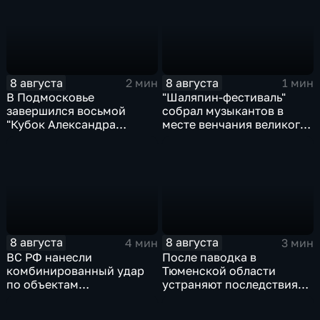
8 августа
8 августа
2 мин
1 мин
В Подмосковье
"Шаляпин‑фестиваль"
завершился восьмой
собрал музыкантов в
"Кубок Александра
месте венчания великого
Овечкина"
певца
8 августа
8 августа
4 мин
3 мин
ВС РФ нанесли
После паводка в
комбинированный удар
Тюменской области
по объектам
устраняют последствия
логистической,
для водоснабжения
топливной и