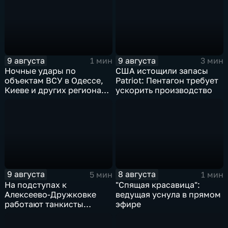
9 августа
9 августа
1 мин
3 мин
Ночные удары по
США истощили запасы
объектам ВСУ в Одессе,
Patriot: Пентагон требует
Киеве и других регионах
ускорить производство
Украины
9 августа
8 августа
5 мин
1 мин
На подступах к
"Спящая красавица":
Алексеево-Дружковке
ведущая уснула в прямом
работают танкисты
эфире
"Южной"