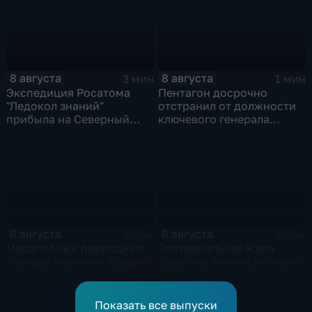
праздником
8 августа
8 августа
3 мин
1 мин
Экспедиция Росатома
Пентагон досрочно
"Ледокол знаний"
отстранил от должности
прибыла на Северный
ключевого генерала
полюс
Чарльза Костанцу
8 августа
8 августа
1 мин
1 мин
Масштабные природные
Экстремальная жара
пожары охватили Грецию
охватила южные регионы
и Францию на фоне
России
европейской засухи
Показать все выпуски