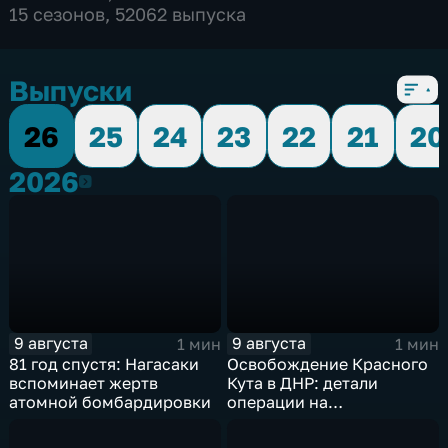
15 сезонов, 52062 выпуска
Выпуски
26
25
24
23
22
21
20
2026
2026
9 августа
9 августа
1 мин
1 мин
81 год спустя: Нагасаки
Освобождение Красного
вспоминает жертв
Кута в ДНР: детали
атомной бомбардировки
операции на
Добропольском
направлении