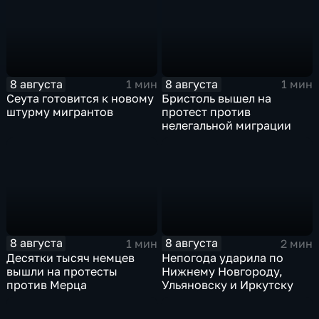
8 августа
8 августа
1 мин
1 мин
Сеута готовится к новому
Бристоль вышел на
штурму мигрантов
протест против
нелегальной миграции
8 августа
8 августа
1 мин
2 мин
Десятки тысяч немцев
Непогода ударила по
вышли на протесты
Нижнему Новгороду,
против Мерца
Ульяновску и Иркутску