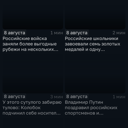
8 августа
8 августа
1 мин
2 мин
Российские войска
Российские школьники
заняли более выгодные
завоевали семь золотых
рубежи на нескольких
медалей и одну
направлениях в зоне СВО
бронзовую на турнире по
ИИ
8 августа
8 августа
3 мин
1 мин
У этого сутулого забираю
Владимир Путин
тулово: Колобок
поздравил российских
подчинил себе носителя в
спортсменов и
новом сказочном
физкультурников с
блокбастере
профессиональным