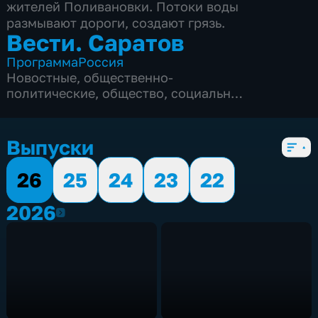
жителей Поливановки. Потоки воды
размывают дороги, создают грязь.
Вести. Саратов
Программа
Россия
Новостные
,
общественно-
политические
,
общество
,
социально-
экономические
,
5 сезонов, 841 выпуск
Выпуски
26
25
24
23
22
2026
2026