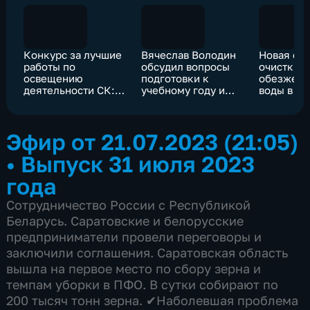
Конкурс за лучшие
Вячеслав Володин
Новая ст
работы по
обсудил вопросы
очистки и
освещению
подготовки к
обезжеле
деятельности СК:
учебному году и
воды в П
Рауль Мамедов и
планы по
вышла на
Елена Щербакова
капремонту
проектну
заняли первые
образовательных
мощност
Эфир от 21.07.2023 (21:05)
места в своих
учреждений на
номинациях
следующий год
•
Выпуск 31 июля 2023
года
Сотрудничество России с Республикой
Беларусь. Саратовские и белорусские
предприниматели провели переговоры и
заключили соглашения. Саратовская область
вышла на первое место по сбору зерна и
темпам уборки в ПФО. В сутки собирают по
200 тысяч тонн зерна. ✔Наболевшая проблема