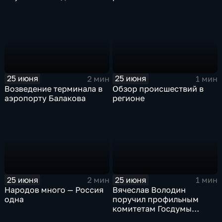
2026»
строительстве новой
дороги из Саратова в
аэропорт «Гагарин»
25 июня
25 июня
2 мин
1 мин
Возведение терминала в
Обзор происшествий в
аэропорту Балакова
регионе
25 июня
25 июня
2 мин
1 мин
Народов много — Россия
Вячеслав Володин
одна
поручил профильным
комитетам Госдумы
выработать предложения