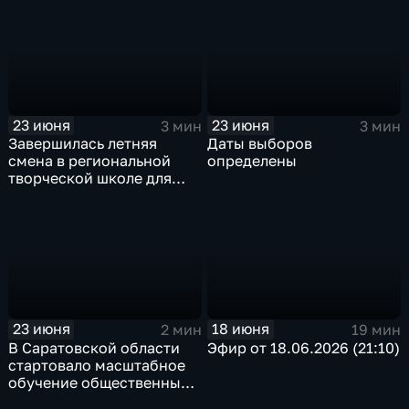
проекта «Окна ТАСС»
на отпуск бензина
23 июня
23 июня
3 мин
3 мин
Завершилась летняя
Даты выборов
смена в региональной
определены
творческой школе для
одаренных детей,
молодежи и
преподавателей
«Волжская радуга»
23 июня
18 июня
2 мин
19 мин
В Саратовской области
Эфир от 18.06.2026 (21:10)
стартовало масштабное
обучение общественных
наблюдателей