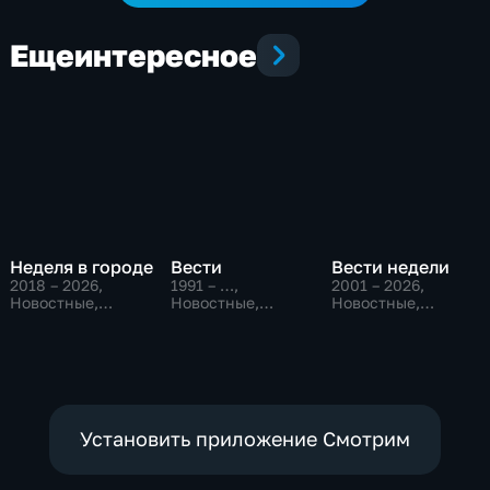
Еще
интересное
Неделя в городе
Вести
Вести недели
2018 – 2026
,
1991 – …
,
2001 – 2026
,
Новостные,
Новостные,
Новостные,
Общество,
Общественно-
Общественно-
общественно-
политические,
политические
политические
социально-
экономические
Установить приложение Смотрим