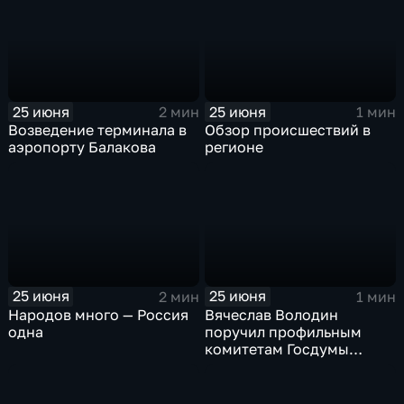
аэропорт «Гагарин»
25 июня
25 июня
2 мин
1 мин
Возведение терминала в
Обзор происшествий в
аэропорту Балакова
регионе
25 июня
25 июня
2 мин
1 мин
Народов много — Россия
Вячеслав Володин
одна
поручил профильным
комитетам Госдумы
выработать предложения
по льготному
налогообложению