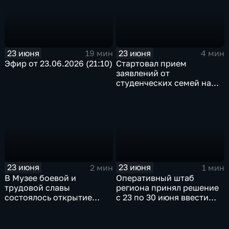
детских товаров
23 июня
23 июня
19 мин
4 мин
Эфир от 23.06.2026 (21:10)
Стартовал прием
заявлений от
студенческих семей на
единовременную выплату
при рождении ребенка
23 июня
23 июня
2 мин
1 мин
В Музее боевой и
Оперативный штаб
трудовой славы
региона принял решение
состоялось открытие
с 23 по 30 июня ввести
нового выставочных
временные ограничения
проекта «Окна ТАСС»
на отпуск бензина