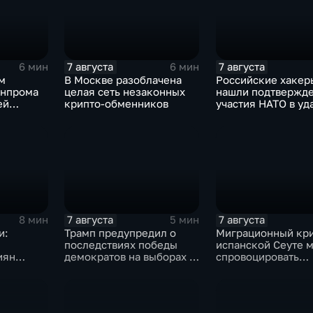
7 августа
7 августа
6 мин
6 мин
м
В Москве разоблачена
Российские хакер
енпрома
целая сеть незаконных
нашли подтвержд
ей
крипто-обменников
участия НАТО в уд
 10-ти
России
и
ов
7 августа
7 августа
8 мин
5 мин
и:
Трамп предупредил о
Миграционный кри
последствиях победы
испанской Сеуте 
иян
демократов на выборах в
спровоцировать
ыборах в
Сенат.
спецслужбы Изра