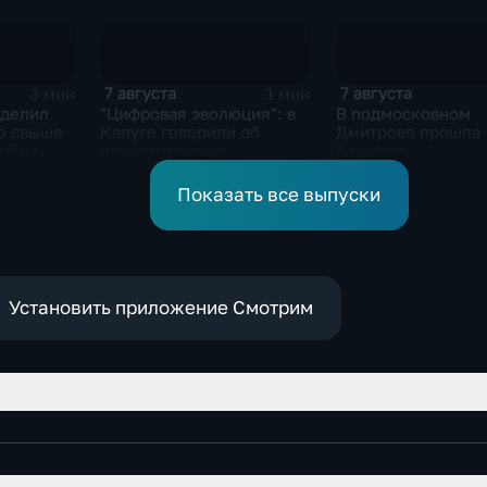
7 августа
7 августа
3 мин
1 мин
ыделил
"Цифровая эволюция": в
В подмосковном
ю свыше
Калуге говорили об
Дмитрове прошла
ей на
инновационных
большая
IT‑проектах
агропромышленна
выставка
Показать все выпуски
Установить приложение Смотрим