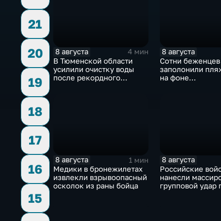
21
20
8 августа
8 августа
4 мин
В Тюменской области
Сотни беженцев
усилили очистку воды
заполонили пля
после рекордного
на фоне
19
летнего паводка
катастрофическ
миграционного 
18
17
8 августа
8 августа
1 мин
16
Медики в бронежилетах
Российские вой
извлекли взрывоопасный
нанесли массир
осколок из раны бойца
групповой удар 
стратегическим
15
в глубоком тылу