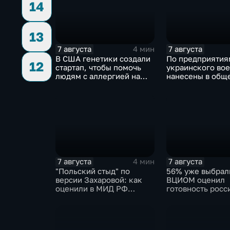
14
13
7 августа
7 августа
4 мин
В США генетики создали
По предприятия
12
стартап, чтобы помочь
украинского во
людям с аллергией на
нанесены в общ
собак
сложности более
массированных 
групповых удар
7 августа
7 августа
4 мин
"Польский стыд" по
56% уже выбрал
версии Захаровой: как
ВЦИОМ оценил
оценили в МИД РФ
готовность росс
скандальную речь
голосовать на в
Навроцкого
Госдуму