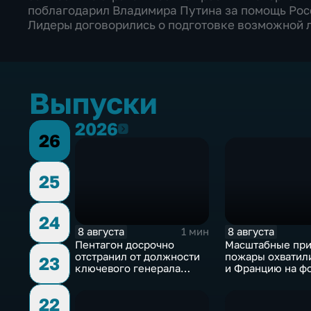
поблагодарил Владимира Путина за помощь Росс
Лидеры договорились о подготовке возможной л
Выпуски
2026
2026
26
25
24
8 августа
8 августа
1 мин
Пентагон досрочно
Масштабные пр
отстранил от должности
пожары охватил
23
ключевого генерала
и Францию на ф
Чарльза Костанцу
европейской за
22