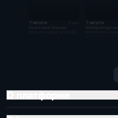
7 августа
7 августа
3 мин
На востоке Москвы
Минпромторг в
открыли новую эстакаду
Алтайскому кра
миллиарда рубл
промразвитие
О платформе