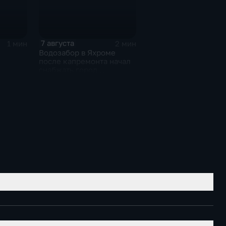
7 августа
1 мин
2 мин
Водозабор в Яхроме
после капремонта начал
снабжать город
я
качественной водой