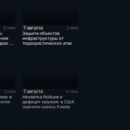
7 августа
5 мин
1 мин
ы
Защита объектов
ение
инфраструктуры от
арах по
террористических атак
7 августа
1 мин
4 мин
зис в
Нехватка бойцов и
могли
дефицит оружия: в США
оценили шансы Киева
иля