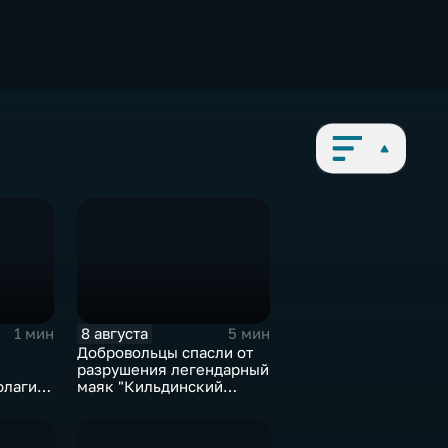
8 августа
1 мин
5 мин
Добровольцы спасли от
разрушения легендарный
флаги и
маяк "Кильдинский
мять о
Северный"