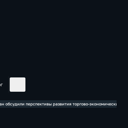
ог
ган обсудили перспективы развития торгово-экономических св