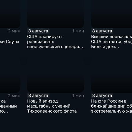
8 августа
8 августа
2 мин
1 мин
США планируют
Высший военачал
жи Сеуты
реализовать
США пытается убе
венесуэльский сценарий
Белый дом
ого
для смены власти на Кубе
незамедлительно
кризиса
завершить конфли
Ираном
8 августа
8 августа
2 мин
1 мин
ска
Новый эпизод
На юге России в
ованный
масштабных учений
ближайшие дни о
по
Тихоокеанского флота
экстремальную жа
 объектам
 ВСУ