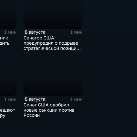
8 августа
1 мин
1 мин
ьник
Сенатор США
дить
предупредил о подрыве
стратегической позиции
из-за новых пошлин
кт с
против России
8 августа
1 мин
4 мин
Сенат США одобрил
бещают
новые санкции против
ру
России