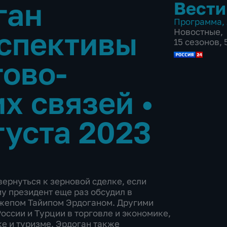
ган
Вести
Программа
,
спективы
Новостные
,
15 сезонов,
гово-
их связей
•
густа 2023
ернуться к зерновой сделке, если
му президент еще раз обсудил в
жепом Тайипом Эрдоганом. Другими
оссии и Турции в торговле и экономике,
ке и туризме. Эрдоган также