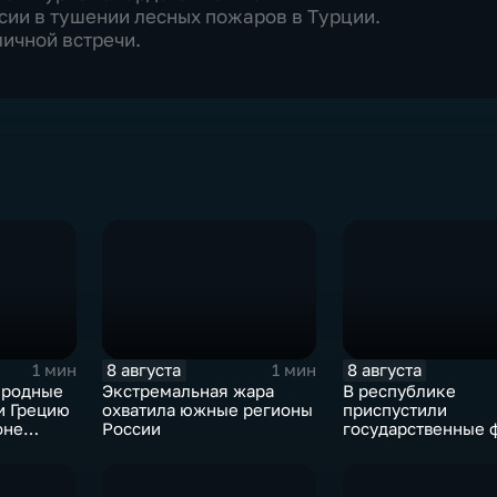
ии в тушении лесных пожаров в Турции.
ичной встречи.
8 августа
8 августа
1 мин
1 мин
иродные
Экстремальная жара
В республике
и Грецию
охватила южные регионы
приспустили
оне
России
государственные 
сухи
зажгли свечи в па
жертвах обстрела
Цхинвала