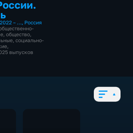
России.
ь
2022 – …
,
Россия
общественно-
ие
,
общество
,
льные
,
социально-
кие
,
2025 выпусков