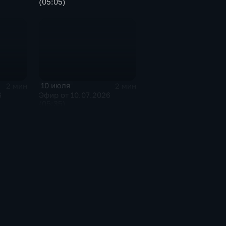
(05:05)
10 июля
2 мин
2 мин
6
Эфир от 10.07.2026
(05:35)