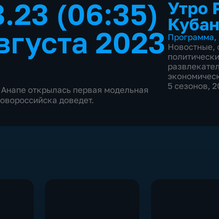
.23 (06:35)
Утро 
Кубан
вгуста 2023
Программа
,
Новостные
,
политическ
развлекате
экономичес
5 сезонов, 
В Анапе открылась первая модельная
Новороссийска доведет.