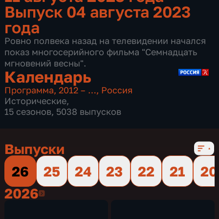
Выпуск 04 августа 2023
года
Ровно полвека назад на телевидении начался
показ многосерийного фильма "Семнадцать
мгновений весны".
Календарь
Программа
,
2012 – …
,
Россия
Исторические
,
15 сезонов, 5038 выпусков
Выпуски
26
25
24
23
22
21
20
2026
2026