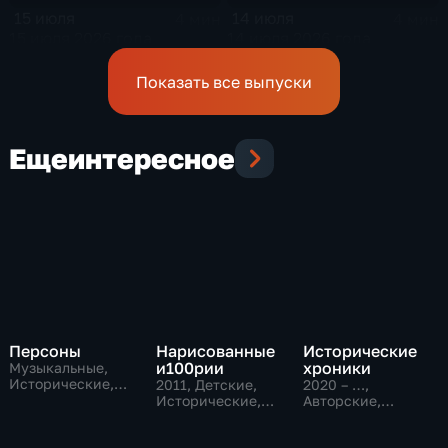
15 июля
14 июля
4 мин
4 мин
15 июля 2026 года
14 июля 2026 года
Показать все выпуски
Еще
интересное
Персоны
Нарисованные
Исторические
и100рии
хроники
Музыкальные,
Исторические,
2011
, Детские,
2020 – …
,
литература
Исторические,
Авторские,
образовательные
Исторические