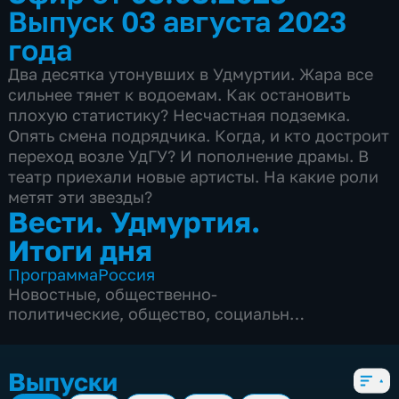
Выпуск 03 августа 2023
года
Два десятка утонувших в Удмуртии. Жара все
сильнее тянет к водоемам. Как остановить
плохую статистику? Несчастная подземка.
Опять смена подрядчика. Когда, и кто достроит
переход возле УдГУ? И пополнение драмы. В
театр приехали новые артисты. На какие роли
метят эти звезды?
Вести. Удмуртия.
Итоги дня
Программа
Россия
Новостные
,
общественно-
политические
,
общество
,
социально-
экономические
,
5 сезонов, 1137 выпусков
Выпуски