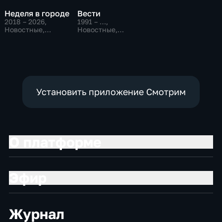
Неделя в городе
Вести
2018 – 2026
,
1991 – …
,
Новостные,
Новостные,
Общественно-
Общественно-
политические,
политические,
общество
социально-
экономические
Установить приложение Смотрим
О платформе
Эфир
Журнал