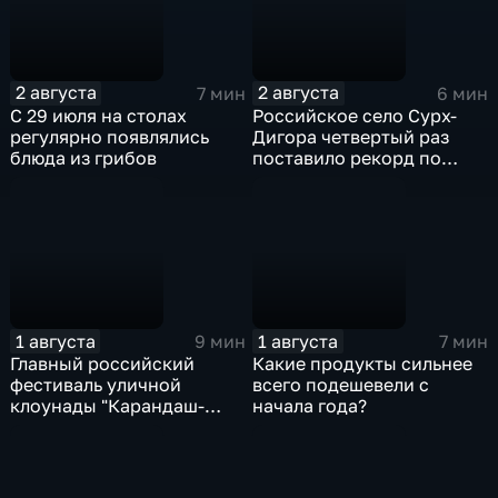
2 августа
2 августа
7 мин
6 мин
С 29 июля на столах
Российское село Сурх-
регулярно появлялись
Дигора четвертый раз
блюда из грибов
поставило рекорд по
долгожителям
1 августа
1 августа
9 мин
7 мин
Главный российский
Какие продукты сильнее
фестиваль уличной
всего подешевели с
клоунады "Карандаш-
начала года?
Фест" проходит в
Тверской области