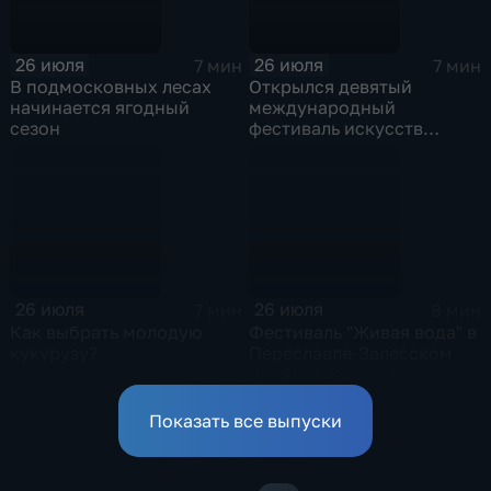
26 июля
26 июля
7 мин
7 мин
В подмосковных лесах
Открылся девятый
начинается ягодный
международный
сезон
фестиваль искусств
"Вдохновение" на ВДНХ
26 июля
26 июля
7 мин
8 мин
Как выбрать молодую
Фестиваль "Живая вода" в
кукурузу?
Переславле-Залесском
пройдет 26 июля
Показать все выпуски