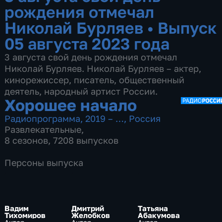
рождения отмечал
Николай Бурляев
•
Выпуск
05 августа 2023 года
3 августа свой день рождения отмечал
Николай Бурляев. Николай Бурляев – актер,
кинорежиссер, писатель, общественный
деятель, народный артист России.
Хорошее начало
Радиопрограмма
,
2019 – …
,
Россия
Развлекательные
,
8 сезонов, 7208 выпусков
Персоны выпуска
Вадим
Дмитрий
Татьяна
Тихомиров
Желобков
Абакумова