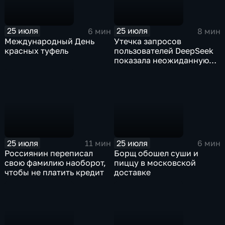
25 июля
25 июля
6 мин
8 мин
Международный День
Утечка запросов
красных туфель
пользователей DeepSeek
показала неожиданную
тенденцию: ИИ доверяют
то, о чем порой не
говорят ни близким, ни
психологам
25 июля
25 июля
11 мин
6 мин
Россиянин переписал
Борщ обошел суши и
свою фамилию наоборот,
пиццу в московской
чтобы не платить кредит
доставке