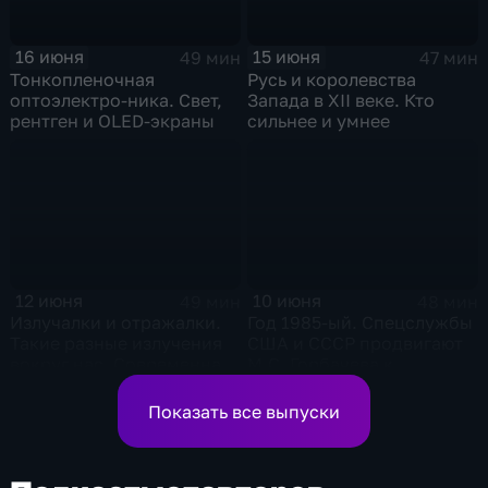
16 июня
15 июня
49 мин
47 мин
Тонкопленочная
Русь и королевства
оптоэлектро-ника. Свет,
Запада в XII веке. Кто
рентген и OLED-экраны
сильнее и умнее
12 июня
10 июня
49 мин
48 мин
Излучалки и отражалки.
Год 1985-ый. Спецслужбы
Такие разные излучения
США и СССР продвигают
вокруг нас. Современная
М.С. Горбачева к
фотоника
вершинам власти
Показать все выпуски