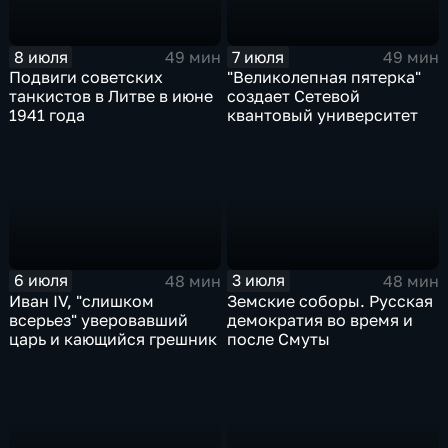
8 июля
7 июля
49 мин
49 мин
Подвиги советских
"Великолепная пятерка"
танкистов в Литве в июне
создает Сетевой
1941 года
квантовый университет
6 июля
3 июля
48 мин
48 мин
Иван IV, "слишком
Земские соборы. Русская
всерьез" уверовавший
демократия во время и
царь и кающийся грешник
после Смуты