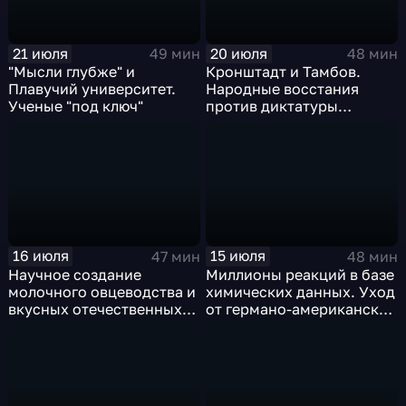
21 июля
20 июля
49 мин
48 мин
"Мысли глубже" и
Кронштадт и Тамбов.
Плавучий университет.
Народные восстания
Ученые "под ключ"
против диктатуры
большевиков в 1921 году
16 июля
15 июля
47 мин
48 мин
Научное создание
Миллионы реакций в базе
молочного овцеводства и
химических данных. Уход
вкусных отечественных
от германо-американской
сыров
монополии