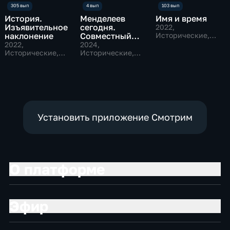
История.
Менделеев
Имя и время
Изъявительное
сегодня.
2022
,
наклонение
Совместный
Исторические,
Общественно-
проект с
2022
,
2024
,
политические
Исторические,
Фестивалем
Исторические,
Наука,
Наука
Сибирских
общественно-
историй
политические
Установить приложение Смотрим
О платформе
Эфир