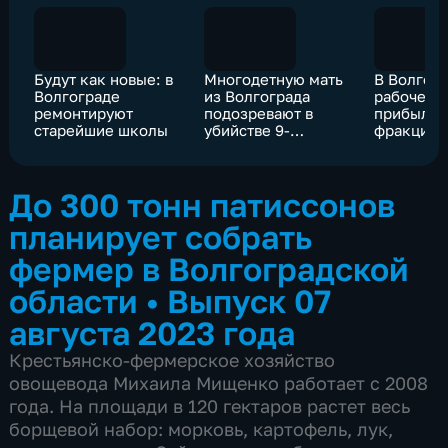
Будут как новые: в
Многодетную мать
В Волгогр
Волгограде
из Волгограда
рабочей 
ремонтируют
подозревают в
прибыл л
старейшие школы
убийстве 9-
фракции
месячного сына
Леонид С
До 300 тонн патиссонов
планирует собрать
фермер в Волгоградской
области
•
Выпуск 07
августа 2023 года
Крестьянско-фермерское хозяйство
овощевода Михаила Мищенко работает с 2008
года. На площади в 120 гектаров растет весь
борщевой набор: морковь, картофель, лук,