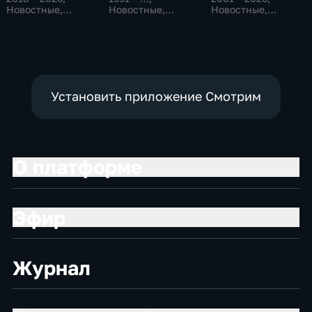
Новостные,
Новостные,
Новостные,
Общество,
Общественно-
Общественно-
общественно-
политические,
политические
политические
социально-
экономические
Установить приложение Смотрим
О платформе
Эфир
Журнал