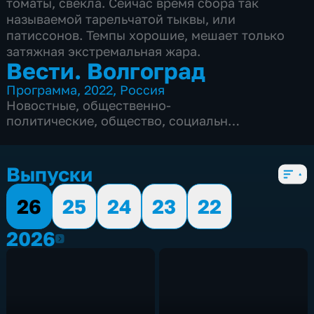
томаты, свекла. Сейчас время сбора так
называемой тарельчатой тыквы, или
патиссонов. Темпы хорошие, мешает только
затяжная экстремальная жара.
Вести. Волгоград
Программа
,
2022
,
Россия
Новостные
,
общественно-
политические
,
общество
,
социально-
экономические
,
Ежедневные
,
новостные
,
5 сезонов, 2356 выпусков
Выпуски
26
25
24
23
22
2026
2026