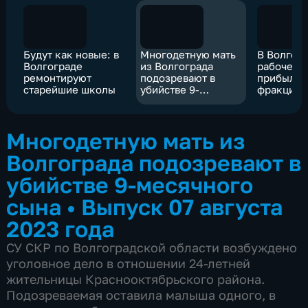
Будут как новые: в
Многодетную мать
В Волгогр
Волгограде
из Волгограда
рабочей 
ремонтируют
подозревают в
прибыл л
старейшие школы
убийстве 9-
фракции
месячного сына
Леонид С
Многодетную мать из
Волгограда подозревают в
убийстве 9-месячного
сына
•
Выпуск 07 августа
2023 года
СУ СКР по Волгоградской области возбуждено
уголовное дело в отношении 24-летней
жительницы Краснооктябрьского района.
Подозреваемая оставила малыша одного, в