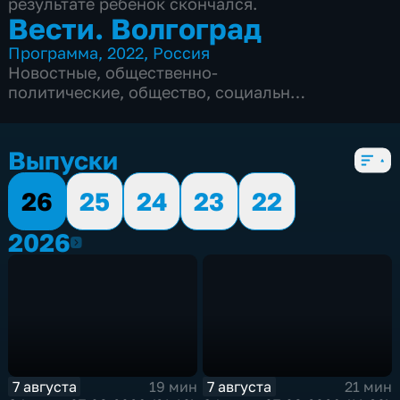
результате ребенок скончался.
Вести. Волгоград
Программа
,
2022
,
Россия
Новостные
,
общественно-
политические
,
общество
,
социально-
экономические
,
Ежедневные
,
новостные
,
5 сезонов, 2354 выпуска
Выпуски
26
25
24
23
22
2026
2026
7 августа
7 августа
19 мин
21 мин