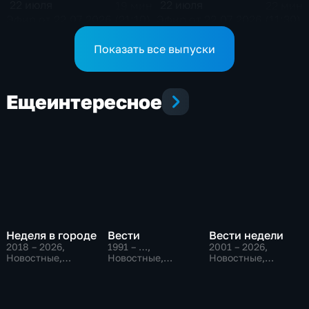
22 июля
22 июля
19 мин
22 мин
Эфир от 22.07.2026 (21:10)
Эфир от 22.07.2026 (11:30)
Показать все выпуски
Еще
интересное
Неделя в городе
Вести
Вести недели
2018 – 2026
,
1991 – …
,
2001 – 2026
,
Новостные,
Новостные,
Новостные,
Общество,
Общественно-
Общественно-
общественно-
политические,
политические
политические
социально-
экономические